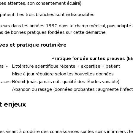
ses attentes, son consentement éclairé).
 patient. Les trois branches sont indissociables.
teurs dans les années 1990 dans le champ médical, puis adapté au
s de bonnes pratiques fondées sur cette démarche.
ves et pratique routinière
Pratique fondée sur les preuves (E
nsi »
Littérature scientifique récente + expertise + patient
Mise à jour régulière selon les nouvelles données
icaces
Réduit (mais jamais nul : qualité des études variable)
Abandon du rasage (données probantes : augmente l'infecti
et enjeux
s visant à produire des connaissances sur les soins infirmiers : leu