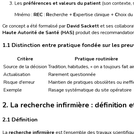
Les
préférences et valeurs du patient
(son contexte, 
Mnémo :
REC
:
R
echerche +
E
xpertise clinique +
C
hoix du
Ce concept a été formalisé par
David Sackett
et ses collabora
Haute Autorité de Santé (HAS)
produit des recommandation
1.1 Distinction entre pratique fondée sur les preu
Critère
Pratique routinière
Source de la décision
Tradition, habitudes, « on a toujours fait ai
Actualisation
Rarement questionnée
Risque d'erreur
Maintien de pratiques obsolètes ou ineff
Exemple
Rasage systématique du site opératoire
2. La recherche infirmière : définition 
2.1 Définition
La
recherche infirmière
est l'ensemble des travaux scientifique