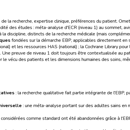
de la recherche, expertise clinique, préférences du patient. Omett
idité des études : méta-analyse d'ECR (niveau 1) au sommet, avis
 la discipline, distincts de la recherche médicale (mais complémen
iques
fondées sur la démarche EBP, applicables directement en so
ional) et les ressources HAS (national) ; la Cochrane Library pou
. Une preuve de niveau 1 doit toujours être contextualisée au pat
 le vécu des patients et les dimensions humaines des soins, même
tatives
: la recherche qualitative fait partie intégrante de l'EBP, 
niverselle
: une méta-analyse portant sur des adultes sains en m
 considérées comme standard ont été abandonnées grâce à l'EBP