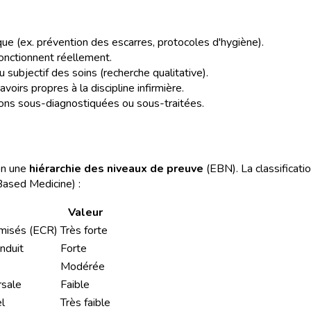
sque (ex. prévention des escarres, protocoles d'hygiène).
fonctionnent réellement.
 subjectif des soins (recherche qualitative).
voirs propres à la discipline infirmière.
tions sous-diagnostiquées ou sous-traitées.
lon une
hiérarchie des niveaux de preuve
(EBN). La classificati
Based Medicine) :
Valeur
omisés (ECR)
Très forte
nduit
Forte
Modérée
rsale
Faible
l
Très faible