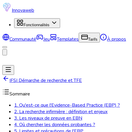
Innovaweb
Fonctionnalités
Communauté
Jeu
Templates
À propos
Tarifs
IFSI Démarche de recherche et TFE
Sommaire
1. Qu'est-ce que l'Evidence-Based Practice (EBP) ?
2. La recherche infirmière : définition et enjeux
3. Les niveaux de preuve en EBN
4. Où chercher les données probantes ?
5. Limites et précautions de l'EBP