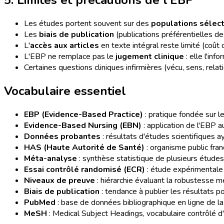
5. Limites et précautions de l'EBP
Les études portent souvent sur des
populations sélec
Les
biais de publication
(publications préférentielles des
L'
accès aux articles
en texte intégral reste limité (coût 
L'EBP ne remplace pas le
jugement clinique
: elle l'info
Certaines questions cliniques infirmières (vécu, sens, relat
Vocabulaire essentiel
EBP (Evidence-Based Practice)
: pratique fondée sur l
Evidence-Based Nursing (EBN)
: application de l'EBP au
Données probantes
: résultats d'études scientifiques a
HAS (Haute Autorité de Santé)
: organisme public fra
Méta-analyse
: synthèse statistique de plusieurs études
Essai contrôlé randomisé (ECR)
: étude expérimentale a
Niveaux de preuve
: hiérarchie évaluant la robustesse 
Biais de publication
: tendance à publier les résultats po
PubMed
: base de données bibliographique en ligne de la 
MeSH
: Medical Subject Headings, vocabulaire contrôlé 