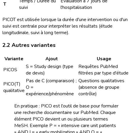
Temps / Durée du
Évaluation à 7 jours de
T
suivi
l'hospitalisation
PICOT est utilisée lorsque la durée d'une intervention ou d'un
suivi est centrale pour interpréter les résultats (étude
longitudinale, suivi à long terme).
2.2 Autres variantes
Variante
Ajout
Usage
S = Study design (type
Requêtes PubMed
PICOS
de devis)
filtrées par type d'étude
Pas de C (comparaison) ;
Questions qualitatives
PICO(T)
O =
(absence de groupe
qualitative
expérience/phénomène
contrôle)
En pratique : PICO est l'outil de base pour formuler
une recherche documentaire sur PubMed. Chaque
élément PICO devient un ou plusieurs termes
MeSH. Exemple P = « intensive care unit patients
» AND I = « early mobilization » AND O = «