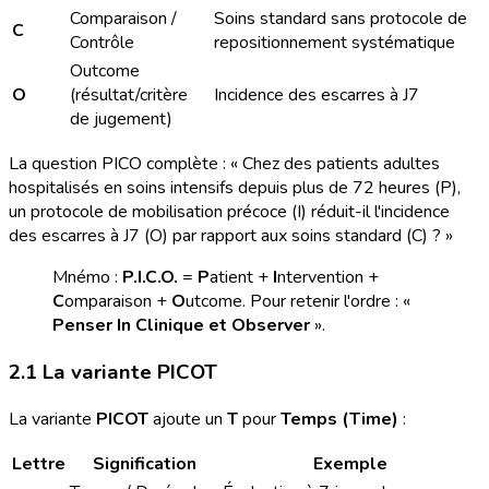
Comparaison /
Soins standard sans protocole de
C
Contrôle
repositionnement systématique
Outcome
O
(résultat/critère
Incidence des escarres à J7
de jugement)
La question PICO complète : « Chez des patients adultes
hospitalisés en soins intensifs depuis plus de 72 heures (P),
un protocole de mobilisation précoce (I) réduit-il l'incidence
des escarres à J7 (O) par rapport aux soins standard (C) ? »
Mnémo :
P.I.C.O.
=
P
atient +
I
ntervention +
C
omparaison +
O
utcome. Pour retenir l'ordre : «
Penser In Clinique et Observer
».
2.1 La variante PICOT
La variante
PICOT
ajoute un
T
pour
Temps (Time)
:
Lettre
Signification
Exemple