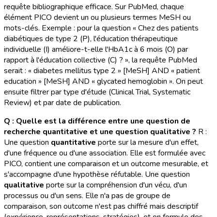
requête bibliographique efficace. Sur PubMed, chaque
élément PICO devient un ou plusieurs termes MeSH ou
mots-clés. Exemple : pour la question « Chez des patients
diabétiques de type 2 (P), l'éducation thérapeutique
individuelle (I) améliore-t-elle l'HbA1c à 6 mois (O) par
rapport à l'éducation collective (C) ? », la requête PubMed
serait : « diabetes mellitus type 2 » [MeSH] AND « patient
education » [MeSH] AND « glycated hemoglobin ». On peut
ensuite filtrer par type d'étude (Clinical Trial, Systematic
Review) et par date de publication.
Q : Quelle est la différence entre une question de
recherche quantitative et une question qualitative ?
R :
Une question
quantitative
porte sur la mesure d'un effet,
d'une fréquence ou d'une association. Elle est formulée avec
PICO, contient une comparaison et un outcome mesurable, et
s'accompagne d'une hypothèse réfutable. Une question
qualitative
porte sur la compréhension d'un vécu, d'un
processus ou d'un sens. Elle n'a pas de groupe de
comparaison, son outcome n'est pas chiffré mais descriptif
(expérience, représentations, stratégies), et on formule des