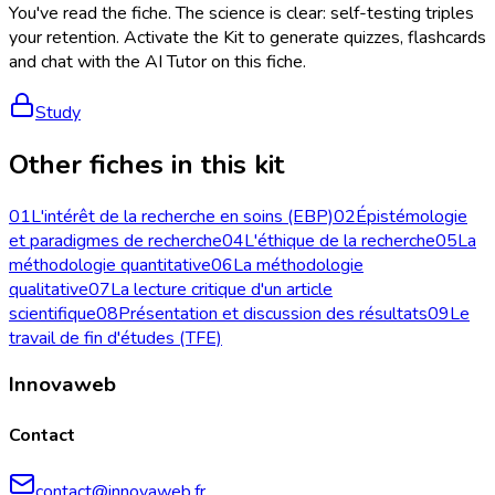
You've read the fiche. The science is clear: self-testing triples
your retention. Activate the Kit to generate quizzes, flashcards
and chat with the AI Tutor on this fiche.
Study
Other fiches in this kit
01
L'intérêt de la recherche en soins (EBP)
02
Épistémologie
et paradigmes de recherche
04
L'éthique de la recherche
05
La
méthodologie quantitative
06
La méthodologie
qualitative
07
La lecture critique d'un article
scientifique
08
Présentation et discussion des résultats
09
Le
travail de fin d'études (TFE)
Innovaweb
Contact
contact@innovaweb.fr