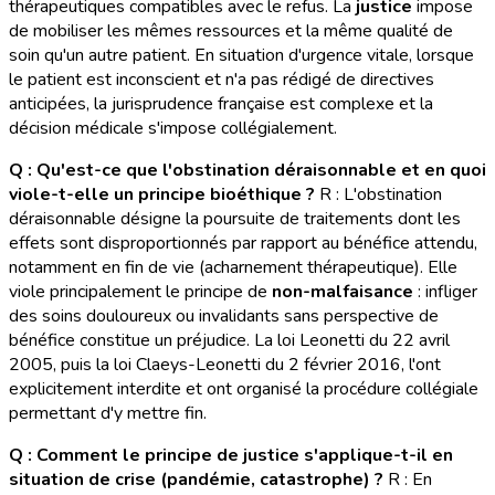
thérapeutiques compatibles avec le refus. La
justice
impose
de mobiliser les mêmes ressources et la même qualité de
soin qu'un autre patient. En situation d'urgence vitale, lorsque
le patient est inconscient et n'a pas rédigé de directives
anticipées, la jurisprudence française est complexe et la
décision médicale s'impose collégialement.
Q : Qu'est-ce que l'obstination déraisonnable et en quoi
viole-t-elle un principe bioéthique ?
R : L'obstination
déraisonnable désigne la poursuite de traitements dont les
effets sont disproportionnés par rapport au bénéfice attendu,
notamment en fin de vie (acharnement thérapeutique). Elle
viole principalement le principe de
non-malfaisance
: infliger
des soins douloureux ou invalidants sans perspective de
bénéfice constitue un préjudice. La loi Leonetti du 22 avril
2005, puis la loi Claeys-Leonetti du 2 février 2016, l'ont
explicitement interdite et ont organisé la procédure collégiale
permettant d'y mettre fin.
Q : Comment le principe de justice s'applique-t-il en
situation de crise (pandémie, catastrophe) ?
R : En