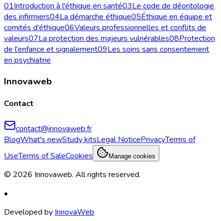
01
Introduction à l'éthique en santé
03
Le code de déontologie
des infirmiers
04
La démarche éthique
05
Éthique en équipe et
comités d'éthique
06
Valeurs professionnelles et conflits de
valeurs
07
La protection des majeurs vulnérables
08
Protection
de l'enfance et signalement
09
Les soins sans consentement
en psychiatrie
Innovaweb
Contact
contact@innovaweb.fr
Blog
What's new
Study kits
Legal Notice
Privacy
Terms of
Use
Terms of Sale
Cookies
Manage cookies
©
2026
Innovaweb.
All rights reserved
.
•
Developed by
InnovaWeb