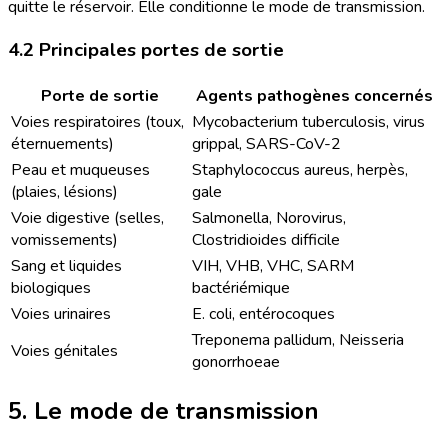
quitte le réservoir. Elle conditionne le mode de transmission.
4.2 Principales portes de sortie
Porte de sortie
Agents pathogènes concernés
Voies respiratoires (toux,
Mycobacterium tuberculosis, virus
éternuements)
grippal, SARS-CoV-2
Peau et muqueuses
Staphylococcus aureus, herpès,
(plaies, lésions)
gale
Voie digestive (selles,
Salmonella, Norovirus,
vomissements)
Clostridioides difficile
Sang et liquides
VIH, VHB, VHC, SARM
biologiques
bactériémique
Voies urinaires
E. coli, entérocoques
Treponema pallidum, Neisseria
Voies génitales
gonorrhoeae
5. Le mode de transmission