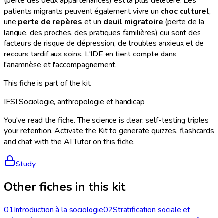
(perte des deux appartenances) est la plus délétère. Les
patients migrants peuvent également vivre un
choc culturel
,
une
perte de repères
et un
deuil migratoire
(perte de la
langue, des proches, des pratiques familières) qui sont des
facteurs de risque de dépression, de troubles anxieux et de
recours tardif aux soins. L'IDE en tient compte dans
l'anamnèse et l'accompagnement.
This fiche is part of the kit
IFSI Sociologie, anthropologie et handicap
You've read the fiche. The science is clear: self-testing triples
your retention. Activate the Kit to generate quizzes, flashcards
and chat with the AI Tutor on this fiche.
Study
Other fiches in this kit
01
Introduction à la sociologie
02
Stratification sociale et