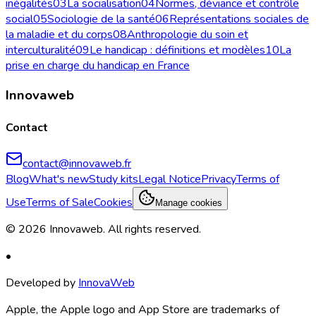
inégalités
03
La socialisation
04
Normes, déviance et contrôle
social
05
Sociologie de la santé
06
Représentations sociales de
la maladie et du corps
08
Anthropologie du soin et
interculturalité
09
Le handicap : définitions et modèles
10
La
prise en charge du handicap en France
Innovaweb
Contact
contact@innovaweb.fr
Blog
What's new
Study kits
Legal Notice
Privacy
Terms of
Use
Terms of Sale
Cookies
Manage cookies
©
2026
Innovaweb.
All rights reserved
.
•
Developed by
InnovaWeb
Apple, the Apple logo and App Store are trademarks of