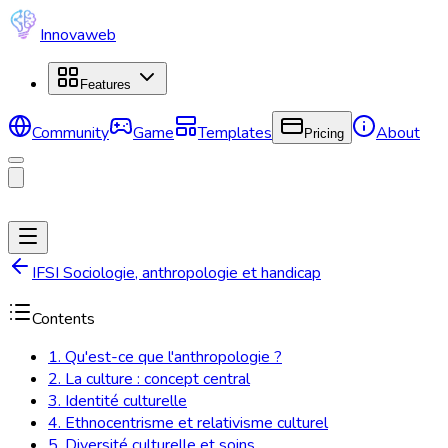
Innovaweb
Features
Community
Game
Templates
About
Pricing
IFSI Sociologie, anthropologie et handicap
Contents
1. Qu'est-ce que l'anthropologie ?
2. La culture : concept central
3. Identité culturelle
4. Ethnocentrisme et relativisme culturel
5. Diversité culturelle et soins