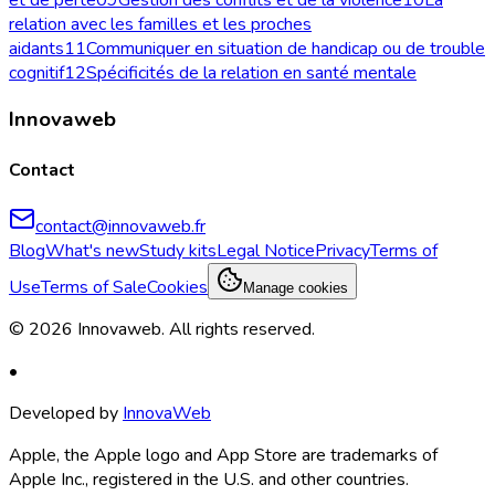
relation avec les familles et les proches
aidants
11
Communiquer en situation de handicap ou de trouble
cognitif
12
Spécificités de la relation en santé mentale
Innovaweb
Contact
contact@innovaweb.fr
Blog
What's new
Study kits
Legal Notice
Privacy
Terms of
Use
Terms of Sale
Cookies
Manage cookies
©
2026
Innovaweb.
All rights reserved
.
•
Developed by
InnovaWeb
Apple, the Apple logo and App Store are trademarks of
Apple Inc., registered in the U.S. and other countries.