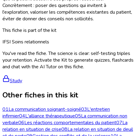
Concrètement : poser des questions qui invitent à
l'exploration, valoriser les compétences existantes du patient,
éviter de donner des conseils non sollicités.
This fiche is part of the kit
IFSI Soins relationnels
You've read the fiche. The science is clear: self-testing triples
your retention. Activate the Kit to generate quizzes, flashcards
and chat with the AI Tutor on this fiche.
Study
Other fiches in this kit
01
La communication soignant-soigné
03
L'entretien
infirmier
04
L'alliance thérapeutique
05
La communication non
verbale
06
Les réactions comportementales du patient
07
La
relation en situation de crise
08
La relation en situation de deuil
et de perte
09
Gestion des conflits et de la violence
10
La