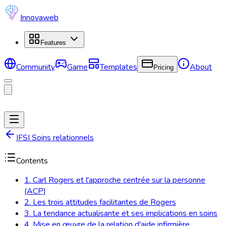
Innovaweb
Features
Community
Game
Templates
About
Pricing
IFSI Soins relationnels
Contents
1. Carl Rogers et l'approche centrée sur la personne
(ACP)
2. Les trois attitudes facilitantes de Rogers
3. La tendance actualisante et ses implications en soins
4. Mise en œuvre de la relation d'aide infirmière