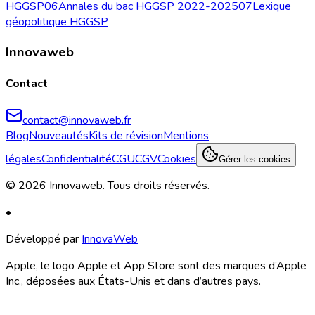
HGGSP
06
Annales du bac HGGSP 2022-2025
07
Lexique
géopolitique HGGSP
Innovaweb
Contact
contact@innovaweb.fr
Blog
Nouveautés
Kits de révision
Mentions
légales
Confidentialité
CGU
CGV
Cookies
Gérer les cookies
©
2026
Innovaweb.
Tous droits réservés
.
•
Développé par
InnovaWeb
Apple, le logo Apple et App Store sont des marques d’Apple
Inc., déposées aux États-Unis et dans d’autres pays.