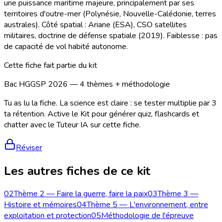
une puissance maritime majeure, principalement par ses
territoires d'outre-mer (Polynésie, Nouvelle-Calédonie, terres
australes). Côté spatial : Ariane (ESA), CSO satellites
militaires, doctrine de défense spatiale (2019). Faiblesse : pas
de capacité de vol habité autonome.
Cette fiche fait partie du kit
Bac HGGSP 2026 — 4 thèmes + méthodologie
Tu as lu la fiche. La science est claire : se tester multiplie par 3
ta rétention. Active le Kit pour générer quiz, flashcards et
chatter avec le Tuteur IA sur cette fiche.
Réviser
Les autres fiches de ce kit
02
Thème 2 — Faire la guerre, faire la paix
03
Thème 3 —
Histoire et mémoires
04
Thème 5 — L'environnement, entre
exploitation et protection
05
Méthodologie de l'épreuve