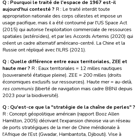
Q : Pourquoi le traité de l'espace de 1967 est-il
aujourd'hui contesté ?
R : Le traité interdit toute
appropriation nationale des corps célestes et impose un
usage pacifique, mais il a été contourné par l'US Space Act
(2015) qui autorise l'exploitation commerciale de ressources
spatiales (astéroïdes), et par les Accords Artemis (2020) qui
créent un cadre alternatif américano-centré. La Chine et la
Russie ont répliqué avec l'ILRS (2021).
Q : Quelle différence entre eaux territoriales, ZEE et
haute mer ?
R : Eaux territoriales = 12 milles nautiques
(souveraineté étatique pleine). ZEE = 200 milles (droits
économiques exclusifs sur ressources). Haute mer = au-delà,
res communis
(liberté de navigation mais cadre BBNJ depuis
2023 pour la biodiversité).
Q : Qu'est-ce que la "stratégie de la chaîne de perles" ?
R : Concept géopolitique américain (rapport Booz Allen
Hamilton, 2005) décrivant l'expansion chinoise via un réseau
de ports stratégiques de la mer de Chine méridionale à
l'Afrique de l'Est (Gwadar, Hambantota, Djibouti). Vise à