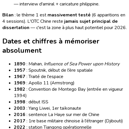
— interview d'amiral + caricature philippine.
Bilan
: le thème 1 est
massivement testé
(6 apparitions en
4 sessions). L'OTC Chine reste
jamais sujet principal de
dissertation
— c'est la zone à plus haut potentiel pour 2026.
Dates et chiffres à mémoriser
absolument
1890
: Mahan,
Influence of Sea Power upon History
1957
: Spoutnik, début de l'ère spatiale
1967
: Traité de l'espace
1969
: Apollo 11 (Armstrong)
1982
: Convention de Montego Bay (entrée en vigueur
1994)
1998
: début ISS
2003
: Yang Liwei, 1er taïkonaute
2016
: sentence La Haye sur mer de Chine
2017
: 1re base militaire chinoise à l'étranger (Djibouti)
2022
: station Tiangong opérationnelle