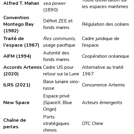
Toute dissertation sur
Alfred T. Mahan
sea power
les espaces maritimes
(1890)
Convention
Définit ZEE et
Montego Bay
Régulation des océans
fonds marins
(1982)
Traité de
Res communis
,
Cadre juridique de
l'espace (1967)
usage pacifique
l'espace
Autorité des
AIFM (1994)
Coopération océanique
fonds marins
Accords Artemis
Cadre US pour
Alternative au traité
(2020)
retour sur la Lune
1967
Base lunaire sino-
ILRS (2021)
Concurrence Artemis
russe
Espace privé
New Space
(SpaceX, Blue
Acteurs émergents
Origin)
Ports
Chaîne de
stratégiques
OTC Chine
perles
chinois