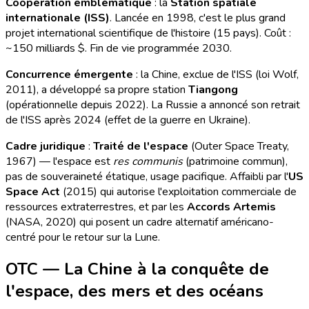
Coopération emblématique
: la
Station spatiale
internationale (ISS)
. Lancée en 1998, c'est le plus grand
projet international scientifique de l'histoire (15 pays). Coût :
~150 milliards $. Fin de vie programmée 2030.
Concurrence émergente
: la Chine, exclue de l'ISS (loi Wolf,
2011), a développé sa propre station
Tiangong
(opérationnelle depuis 2022). La Russie a annoncé son retrait
de l'ISS après 2024 (effet de la guerre en Ukraine).
Cadre juridique
:
Traité de l'espace
(Outer Space Treaty,
1967) — l'espace est
res communis
(patrimoine commun),
pas de souveraineté étatique, usage pacifique. Affaibli par l'
US
Space Act
(2015) qui autorise l'exploitation commerciale de
ressources extraterrestres, et par les
Accords Artemis
(NASA, 2020) qui posent un cadre alternatif américano-
centré pour le retour sur la Lune.
OTC — La Chine à la conquête de
l'espace, des mers et des océans