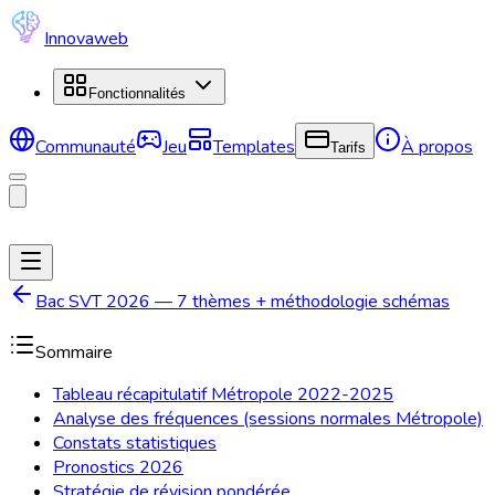
Innovaweb
Fonctionnalités
Communauté
Jeu
Templates
À propos
Tarifs
Bac SVT 2026 — 7 thèmes + méthodologie schémas
Sommaire
Tableau récapitulatif Métropole 2022-2025
Analyse des fréquences (sessions normales Métropole)
Constats statistiques
Pronostics 2026
Stratégie de révision pondérée