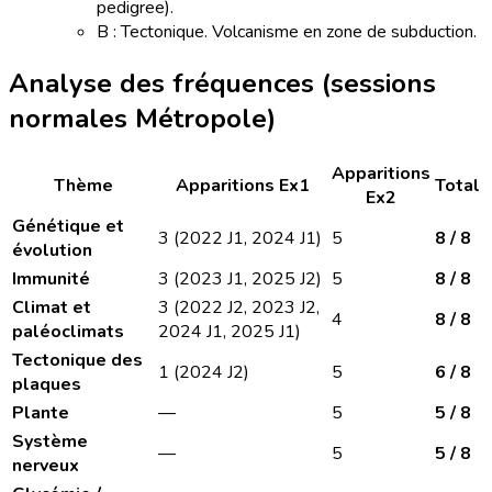
pedigree).
B : Tectonique. Volcanisme en zone de subduction.
Analyse des fréquences (sessions
normales Métropole)
Apparitions
Thème
Apparitions Ex1
Total
Ex2
Génétique et
3 (2022 J1, 2024 J1)
5
8 / 8
évolution
Immunité
3 (2023 J1, 2025 J2)
5
8 / 8
Climat et
3 (2022 J2, 2023 J2,
4
8 / 8
paléoclimats
2024 J1, 2025 J1)
Tectonique des
1 (2024 J2)
5
6 / 8
plaques
Plante
—
5
5 / 8
Système
—
5
5 / 8
nerveux