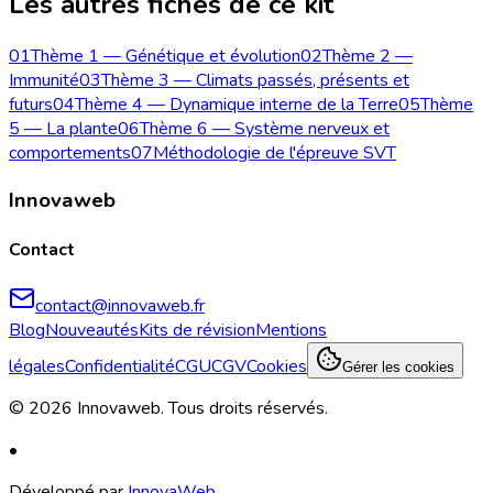
Les autres fiches de ce kit
01
Thème 1 — Génétique et évolution
02
Thème 2 —
Immunité
03
Thème 3 — Climats passés, présents et
futurs
04
Thème 4 — Dynamique interne de la Terre
05
Thème
5 — La plante
06
Thème 6 — Système nerveux et
comportements
07
Méthodologie de l'épreuve SVT
Innovaweb
Contact
contact@innovaweb.fr
Blog
Nouveautés
Kits de révision
Mentions
légales
Confidentialité
CGU
CGV
Cookies
Gérer les cookies
©
2026
Innovaweb.
Tous droits réservés
.
•
Développé par
InnovaWeb