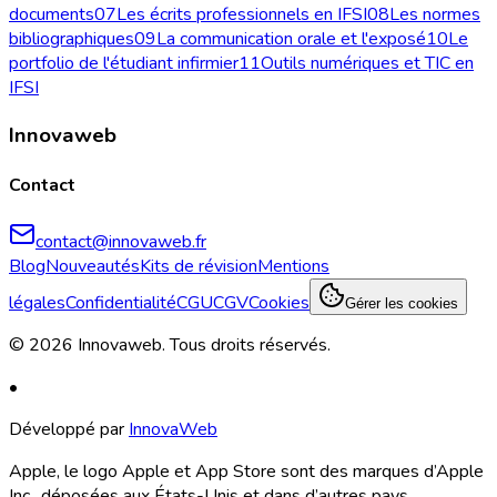
documents
07
Les écrits professionnels en IFSI
08
Les normes
bibliographiques
09
La communication orale et l'exposé
10
Le
portfolio de l'étudiant infirmier
11
Outils numériques et TIC en
IFSI
Innovaweb
Contact
contact@innovaweb.fr
Blog
Nouveautés
Kits de révision
Mentions
légales
Confidentialité
CGU
CGV
Cookies
Gérer les cookies
©
2026
Innovaweb.
Tous droits réservés
.
•
Développé par
InnovaWeb
Apple, le logo Apple et App Store sont des marques d’Apple
Inc., déposées aux États-Unis et dans d’autres pays.