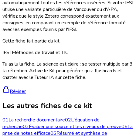
automatiquement toutes les références insérées. Si votre IFSI
utilise une variante particulière de Vancouver ou d'APA,
vérifiez que le style Zotero correspond exactement aux
consignes, en comparant un exemple de référence formaté
avec les exemples fournis par l'IFSI.
Cette fiche fait partie du kit
IFSI Méthodes de travail et TIC
Tu as lu la fiche. La science est claire : se tester multiplie par 3
ta rétention. Active le Kit pour générer quiz, flashcards et
chatter avec le Tuteur IA sur cette fiche.
Réviser
Les autres fiches de ce kit
01
La recherche documentaire
02
L'équation de
recherche
03
Évaluer une source et les niveaux de preuve
05
La
prise de notes efficace
06
Résumé et synthèse de