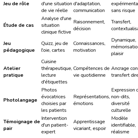
Jeu de rôle
d'une situation
d'adaptation,
expérimenta
de vie réelle
communication
sans risque
Analyse d'une
Raisonnement,
Transfert,
Étude de cas
situation
décision
contextualis
clinique fictive
Dynamique,
Jeu
Quizz, jeu de
Connaissances,
mémorisatio
pédagogique
l'oie, cartes
motivation
plaisir
Cuisine
Atelier
thérapeutique,
Compétences de
Ancrage conc
pratique
lecture
vie quotidienne
transfert dir
d'étiquettes
Photos
Expression 
évocatrices
Représentations,
non-dits,
Photolangage
choisies par
émotions
diversité
les patients
culturelle
Intervention
Modèle
Témoignage de
Apprentissage
d'un patient-
identifiable,
pair
vicariant, espoir
expert
réalisme