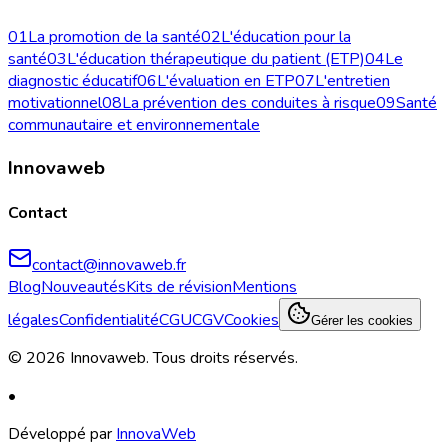
01
La promotion de la santé
02
L'éducation pour la
santé
03
L'éducation thérapeutique du patient (ETP)
04
Le
diagnostic éducatif
06
L'évaluation en ETP
07
L'entretien
motivationnel
08
La prévention des conduites à risque
09
Santé
communautaire et environnementale
Innovaweb
Contact
contact@innovaweb.fr
Blog
Nouveautés
Kits de révision
Mentions
légales
Confidentialité
CGU
CGV
Cookies
Gérer les cookies
©
2026
Innovaweb.
Tous droits réservés
.
•
Développé par
InnovaWeb