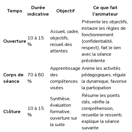
Durée
Ce que fait
Temps
Objectif
indicative
l'animateur
Présente les objectifs,
instaure les règles de
Accueil, cadre,
fonctionnement
10 à 15
objectifs,
Ouverture
(confidentialité,
%
recueil des
respect), fait le lien
attentes
avec la séance
précédente
Apprentissage
Anime les activités
Corps de
70 à 80
des
pédagogiques, régule
séance
%
compétences
la dynamique, favorise
visées
la participation
Résume les points
Synthèse,
clés, vérifie la
évaluation
10 à 15
compréhension,
Clôture
formative,
%
recueille le ressenti,
ouverture sur
explique la séance
la suite
suivante