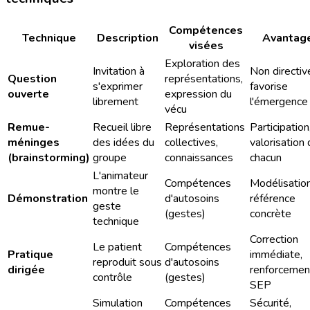
Compétences
Technique
Description
Avantag
visées
Exploration des
Invitation à
Non directiv
Question
représentations,
s'exprimer
favorise
ouverte
expression du
librement
l'émergence
vécu
Remue-
Recueil libre
Représentations
Participation
méninges
des idées du
collectives,
valorisation
(brainstorming)
groupe
connaissances
chacun
L'animateur
Compétences
Modélisation
montre le
Démonstration
d'autosoins
référence
geste
(gestes)
concrète
technique
Correction
Le patient
Compétences
Pratique
immédiate,
reproduit sous
d'autosoins
dirigée
renforcemen
contrôle
(gestes)
SEP
Simulation
Compétences
Sécurité,