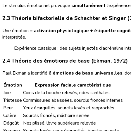
Le stimulus émotionnel provoque
simultanément
l'expérience
2.3 Théorie bifactorielle de Schachter et Singer (
Une émotion =
activation physiologique + étiquette cognit
interprétée.
Expérience classique : des sujets injectés d'adrénaline in
2.4 Théorie des émotions de base (Ekman, 1972)
Paul Ekman a identifié
6 émotions de base universelles
, do
Émotion
Expression faciale caractéristique
Joie
Coins de la bouche relevés, rides canthales
Tristesse
Commissures abaissées, sourcils froncés internes
Peur
Yeux écarquillés, sourcils levés et rapprochés
Colère
Sourcils froncés, mâchoire serrée
Dégoût
Nez plissé, lèvre supérieure relevée
Surprise
Sourcils levés, yeux écarquillés, bouche ouverte