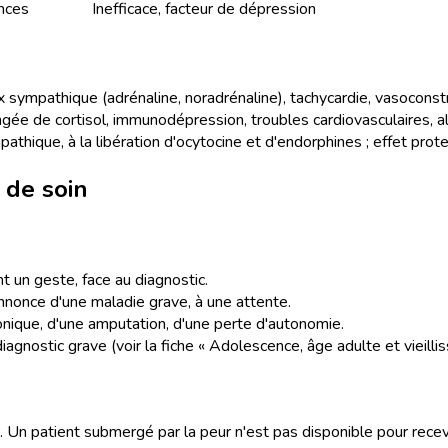
nces
Inefficace, facteur de dépression
x sympathique (adrénaline, noradrénaline), tachycardie, vasoconstri
ngée de cortisol, immunodépression, troubles cardiovasculaires, al
athique, à la libération d'ocytocine et d'endorphines ; effet prote
 de soin
nt un geste, face au diagnostic.
'annonce d'une maladie grave, à une attente.
onique, d'une amputation, d'une perte d'autonomie.
iagnostic grave (voir la fiche « Adolescence, âge adulte et vieilli
er. Un patient submergé par la peur n'est pas disponible pour rece