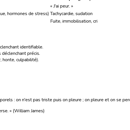
« J'ai peur. »
que, hormones de stress)
Tachycardie, sudation
Fuite, immobilisation, cri
clenchant identifiable.
ns déclenchant précis.
 honte, culpabilité).
ls : on n'est pas triste puis on pleure ; on pleure et on se perço
rse. » (William James)