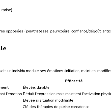
urprise).
s opposées (joie/tristesse, peur/colère, confiance/dégoût, antic
lle
ls un individu module ses émotions (initiation, maintien, modifica
Efficacité
nement
Élevée, durable
ant l'émotion
Réduit l'expression mais maintient l'activation phys
Élevée si situation modifiable
Clé des thérapies de pleine conscience