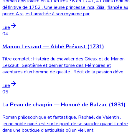
Roman épistolaire en 41 lettres 38 en 1747, 41 dans l'édition
définitive de 1752 . Une jeune princesse inca, Zilia , fiancée au
prince Aza, est arrachée à son royaume par
Lire
04
Manon Lescaut — Abbé Prévost (1731)
Titre complet : Histoire du chevalier des Grieux et de Manon
Lescaut . Septième et dernier tome des Mémoires et
aventures d'un homme de qualité . Récit de la passion dévo
Lire
05
La Peau de chagrin — Honoré de Balzac (1831)
Roman philosophique et fantastique. Raphaël de Valentin ,
jeune noble ruiné, est sur le point de se suicider quand il entre
dans une boutique d'antiquités où un vieil ant