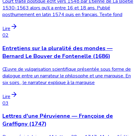
Court traité politique écrit vers 1548 par Étienne de La Boétie
1530-1563 alors qu'il a entre 16 et 18 ans. Publié
posthumement en latin 1574 puis en français. Texte fond
Lire
02
Entretiens sur la pluralité des mondes —
Bernard Le Bouyer de Fontenelle (1686)
Œuvre de vulgarisation scientifique présentée sous forme de
dialogue entre un narrateur le philosophe et une marquise. En
six soirs , le narrateur explique à la marquise
Lire
03
Lettres d'une Péruvienne — Françoise de
Graffigny (1747)