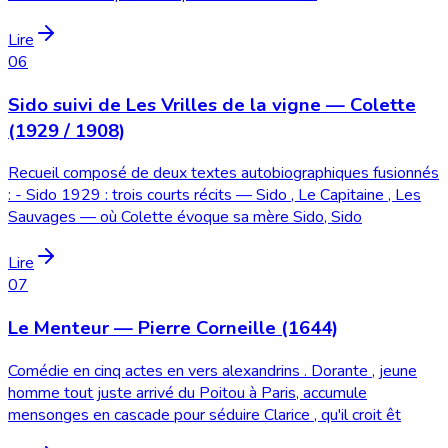
Lire
06
Sido suivi de Les Vrilles de la vigne — Colette
(1929 / 1908)
Recueil composé de deux textes autobiographiques fusionnés
: - Sido 1929 : trois courts récits — Sido , Le Capitaine , Les
Sauvages — où Colette évoque sa mère Sido, Sido
Lire
07
Le Menteur — Pierre Corneille (1644)
Comédie en cinq actes en vers alexandrins . Dorante , jeune
homme tout juste arrivé du Poitou à Paris, accumule
mensonges en cascade pour séduire Clarice , qu'il croit êt