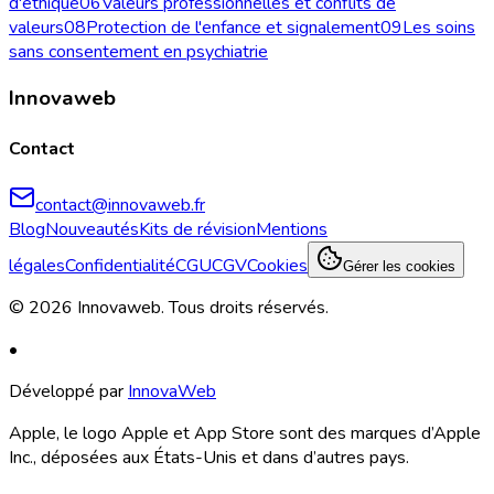
d'éthique
06
Valeurs professionnelles et conflits de
valeurs
08
Protection de l'enfance et signalement
09
Les soins
sans consentement en psychiatrie
Innovaweb
Contact
contact@innovaweb.fr
Blog
Nouveautés
Kits de révision
Mentions
légales
Confidentialité
CGU
CGV
Cookies
Gérer les cookies
©
2026
Innovaweb.
Tous droits réservés
.
•
Développé par
InnovaWeb
Apple, le logo Apple et App Store sont des marques d’Apple
Inc., déposées aux États-Unis et dans d’autres pays.