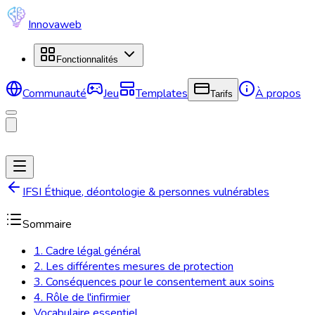
Innovaweb
Fonctionnalités
Communauté
Jeu
Templates
À propos
Tarifs
IFSI Éthique, déontologie & personnes vulnérables
Sommaire
1. Cadre légal général
2. Les différentes mesures de protection
3. Conséquences pour le consentement aux soins
4. Rôle de l'infirmier
Vocabulaire essentiel