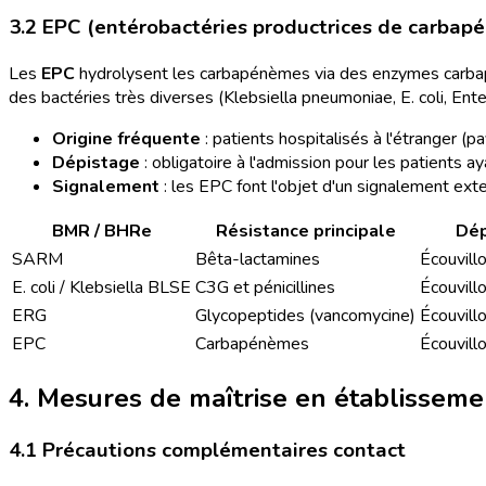
3.2 EPC (entérobactéries productrices de carbap
Les
EPC
hydrolysent les carbapénèmes via des enzymes carbap
des bactéries très diverses (Klebsiella pneumoniae, E. coli, En
Origine fréquente
: patients hospitalisés à l'étranger (
Dépistage
: obligatoire à l'admission pour les patients a
Signalement
: les EPC font l'objet d'un signalement ext
BMR / BHRe
Résistance principale
Dép
SARM
Bêta-lactamines
Écouvill
E. coli / Klebsiella BLSE
C3G et pénicillines
Écouvill
ERG
Glycopeptides (vancomycine)
Écouvill
EPC
Carbapénèmes
Écouvill
4. Mesures de maîtrise en établisseme
4.1 Précautions complémentaires contact