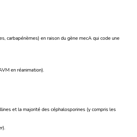
orines, carbapénèmes) en raison du gène mecA qui code une
PAVM en réanimation).
ines et la majorité des céphalosporines (y compris les
r).