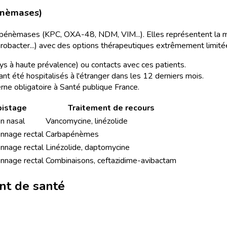
énèmases)
énèmases (KPC, OXA-48, NDM, VIM...). Elles représentent la m
terobacter...) avec des options thérapeutiques extrêmement limité
pays à haute prévalence) ou contacts avec ces patients.
yant été hospitalisés à l'étranger dans les 12 derniers mois.
erne obligatoire à Santé publique France.
istage
Traitement de recours
on nasal
Vancomycine, linézolide
onnage rectal
Carbapénèmes
onnage rectal
Linézolide, daptomycine
onnage rectal
Combinaisons, ceftazidime-avibactam
nt de santé