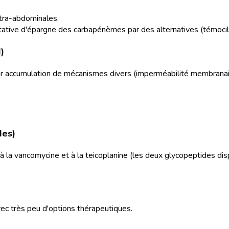
intra-abdominales.
ntative d'épargne des carbapénèmes par des alternatives (témocil
)
 accumulation de mécanismes divers (imperméabilité membranaire
des)
à la vancomycine et à la teicoplanine (les deux glycopeptides dis
vec très peu d'options thérapeutiques.