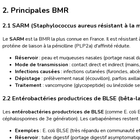
2. Principales BMR
2.1 SARM (Staphylococcus aureus résistant à la mé
Le
SARM
est la BMR la plus connue en France. Il est résistant
protéine de liaison à la pénicilline (PLP2a) d'affinité réduite.
Réservoir
: peau et muqueuses nasales (portage nasal da
Mode de transmission
: contact direct et indirect (mains,
Infections causées
: infections cutanées (furoncles, ab
Dépistage
: prélèvement nasal (écouvillon), parfois axillai
Traitement
: vancomycine (glycopeptide) ou linézolide sel
2.2 Entérobactéries productrices de BLSE (bêta-l
Les
entérobactéries productrices de BLSE
(comme E. coli B
céphalosporines de 3e génération). Les carbapénèmes restent e
Exemples
: E. coli BLSE (très répandu en communauté et 
Réservoir
: tube digestif (portage digestif asymptomatiq