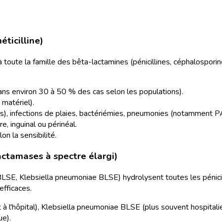
ticilline)
 à toute la famille des bêta-lactamines (pénicillines, céphalosp
ns environ 30 à 50 % des cas selon les populations).
 matériel).
cès), infections de plaies, bactériémies, pneumonies (notamment 
re, inguinal ou périnéal.
on la sensibilité.
actamases à spectre élargi)
LSE, Klebsiella pneumoniae BLSE) hydrolysent toutes les pénicill
fficaces.
à l'hôpital), Klebsiella pneumoniae BLSE (plus souvent hospitalie
ue).