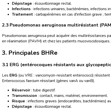
Dépistage
: écouvillonnage rectal.
Infections
: infections urinaires, bactériémies, infections 
Traitement
: carbapénèmes en cas d'infection grave ; te
2.3 Pseudomonas aeruginosa multirésistant (PAM
Pseudomonas aeruginosa peut acquérir des multirésistances par
en réanimation (PAVM) et chez les patients mucoviscidosiques.
3. Principales BHRe
3.1 ERG (entérocoques résistants aux glycopepti
Les
ERG
(ou VRE : vancomycin-resistant enterococci) résistent 
Enterococcus faecium résistant (gènes vanA ou vanB).
Réservoir
: tube digestif.
Transmission
: contact, mains, matériel, environnement.
Risque
: infections graves (endocardites, bactériémies) a
Dépistage
: écouvillonnage rectal.