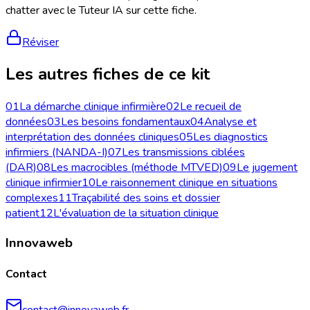
chatter avec le Tuteur IA sur cette fiche.
Réviser
Les autres fiches de ce kit
01
La démarche clinique infirmière
02
Le recueil de
données
03
Les besoins fondamentaux
04
Analyse et
interprétation des données cliniques
05
Les diagnostics
infirmiers (NANDA-I)
07
Les transmissions ciblées
(DAR)
08
Les macrocibles (méthode MTVED)
09
Le jugement
clinique infirmier
10
Le raisonnement clinique en situations
complexes
11
Traçabilité des soins et dossier
patient
12
L'évaluation de la situation clinique
Innovaweb
Contact
contact@innovaweb.fr