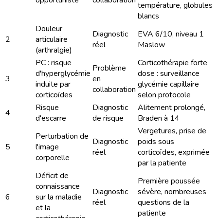
température, globules
blancs
Douleur
Diagnostic
EVA 6/10, niveau 1
2
articulaire
réel
Maslow
(arthralgie)
PC : risque
Corticothérapie forte
Problème
d'hyperglycémie
dose : surveillance
3
en
induite par
glycémie capillaire
collaboration
corticoïdes
selon protocole
Risque
Diagnostic
Alitement prolongé,
4
d'escarre
de risque
Braden à 14
Vergetures, prise de
Perturbation de
Diagnostic
poids sous
5
l'image
réel
corticoïdes, exprimée
corporelle
par la patiente
Déficit de
Première poussée
connaissance
Diagnostic
sévère, nombreuses
6
sur la maladie
réel
questions de la
et la
patiente