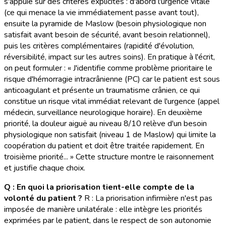
s'appuie sur des critères explicites : d'abord l'urgence vitale
(ce qui menace la vie immédiatement passe avant tout),
ensuite la pyramide de Maslow (besoin physiologique non
satisfait avant besoin de sécurité, avant besoin relationnel),
puis les critères complémentaires (rapidité d'évolution,
réversibilité, impact sur les autres soins). En pratique à l'écrit,
on peut formuler : « J'identifie comme problème prioritaire le
risque d'hémorragie intracrânienne (PC) car le patient est sous
anticoagulant et présente un traumatisme crânien, ce qui
constitue un risque vital immédiat relevant de l'urgence (appel
médecin, surveillance neurologique horaire). En deuxième
priorité, la douleur aiguë au niveau 8/10 relève d'un besoin
physiologique non satisfait (niveau 1 de Maslow) qui limite la
coopération du patient et doit être traitée rapidement. En
troisième priorité... » Cette structure montre le raisonnement
et justifie chaque choix.
Q : En quoi la priorisation tient-elle compte de la
volonté du patient ?
R : La priorisation infirmière n'est pas
imposée de manière unilatérale : elle intègre les priorités
exprimées par le patient, dans le respect de son autonomie