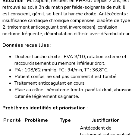
Situation
: M. Dupont, résident en EHPAD depuis 2 ans, est
retrouvé au sol à 3h du matin par l'aide-soignante de nuit. Il
est conscient, gémit, se tient la hanche droite. Antécédents :
insuffisance cardiaque chronique compensée, diabète de type
2, traitement anticoagulant oral (rivaroxaban), confusion
nocturne fréquente, déambulation difficile avec déambulateur.
Données recueillies
:
Douleur hanche droite : EVA 8/10, rotation externe et
raccourcissement du membre inférieur droit.
PA : 108/62 mmHg, FC : 94/min, T° : 36,8°C.
Patient confus, ne sait pas comment il est tombé.
Traitement anticoagulant en cours.
Plaie au crâne : hématome fronto-pariétal droit, abrasion
cutanée légèrement saignante.
Problèmes identifiés et priorisation
:
Priorité
Problème
Type
Justification
Antécédent de
traitement anticoagulant