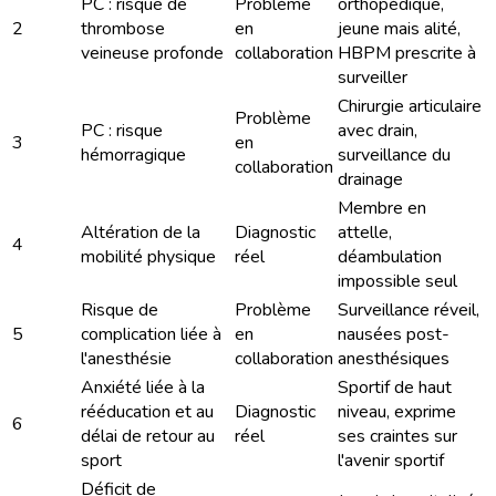
PC : risque de
Problème
orthopédique,
2
thrombose
en
jeune mais alité,
veineuse profonde
collaboration
HBPM prescrite à
surveiller
Chirurgie articulaire
Problème
PC : risque
avec drain,
3
en
hémorragique
surveillance du
collaboration
drainage
Membre en
Altération de la
Diagnostic
attelle,
4
mobilité physique
réel
déambulation
impossible seul
Risque de
Problème
Surveillance réveil,
5
complication liée à
en
nausées post-
l'anesthésie
collaboration
anesthésiques
Anxiété liée à la
Sportif de haut
rééducation et au
Diagnostic
niveau, exprime
6
délai de retour au
réel
ses craintes sur
sport
l'avenir sportif
Déficit de