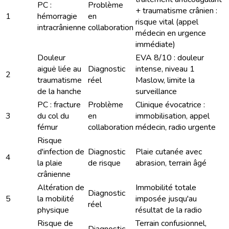
PC :
Problème
+ traumatisme crânien :
1
hémorragie
en
risque vital (appel
intracrânienne
collaboration
médecin en urgence
immédiate)
Douleur
EVA 8/10 : douleur
aiguë liée au
Diagnostic
intense, niveau 1
2
traumatisme
réel
Maslow, limite la
de la hanche
surveillance
PC : fracture
Problème
Clinique évocatrice :
3
du col du
en
immobilisation, appel
fémur
collaboration
médecin, radio urgente
Risque
d'infection de
Diagnostic
Plaie cutanée avec
4
la plaie
de risque
abrasion, terrain âgé
crânienne
Altération de
Immobilité totale
Diagnostic
5
la mobilité
imposée jusqu'au
réel
physique
résultat de la radio
Risque de
Terrain confusionnel,