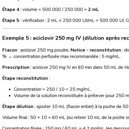
Étape 4
: volume = 500 000 / 250 000 =
2 mL
Étape 5
: vérification : 2 mL × 250 000 UI/mL = 500 000 UI. Co
Exemple 5 : aciclovir 250 mg IV (dilution après re
Flacon
: aciclovir 250 mg poudre.
Notice - reconstitution
: d
% → concentration perfusée max recommandée : 5 mg/mL.
Prescription
: aciclovir 250 mg IV en 60 min dans 50 mL de N
Étape reconstitution
:
Concentration = 250 / 10 = 25 mg/mL.
Volume de la solution reconstituée à prélever pour 250 
Étape dilution
: ajouter 10 mL (flacon entier) à la poche de 5
Volume final : 50 + 10 = 60 mL (ou retirer 10 mL de la poche si
Concentration finale : 250 mg / 60 mL ≈ 4,2 mg/mL (en desso