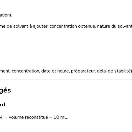
ation).
olume de solvant à ajouter, concentration obtenue, nature du solvant
.
ent, concentration, date et heure, préparateur, délai de stabilité)
igés
ard
pi → volume reconstitué = 10 mL.