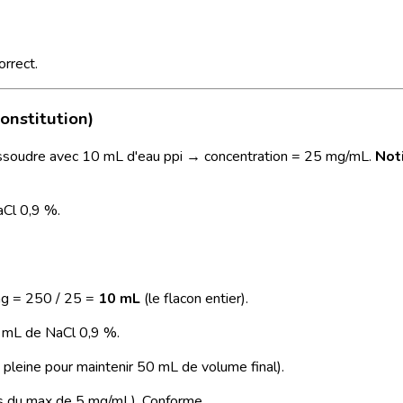
rrect.
constitution)
issoudre avec 10 mL d'eau ppi → concentration = 25 mg/mL.
Noti
aCl 0,9 %.
mg = 250 / 25 =
10 mL
(le flacon entier).
0 mL de NaCl 0,9 %.
 pleine pour maintenir 50 mL de volume final).
us du max de 5 mg/mL). Conforme.