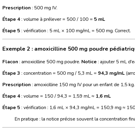
Prescription
: 500 mg IV.
Étape 4
: volume à prélever = 500 / 100 =
5 mL
Étape 5
: vérification : 5 mL × 100 mg/mL = 500 mg. Correct.
Exemple 2 : amoxicilline 500 mg poudre pédiatri
Flacon
: amoxicilline 500 mg poudre.
Notice
: ajouter 5 mL d'
Étape 3
: concentration = 500 mg / 5,3 mL =
94,3 mg/mL
(arro
Prescription
: amoxicilline 150 mg IV pour un enfant de 1,5 kg.
Étape 4
: volume = 150 / 94,3 = 1,59 mL ≈
1,6 mL
Étape 5
: vérification : 1,6 mL × 94,3 mg/mL = 150,9 mg ≈ 150 
En pratique : la notice précise souvent la concentration final