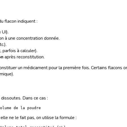
u flacon indiquent :
 UI).
on à une concentration donnée.
c.).
 parfois à calculer).
on
après reconstitution.
econstituer un médicament pour la première fois. Certains flacons
mique).
dissoutes. Dans ce cas :
le ne le fait pas, on utilise la formule :