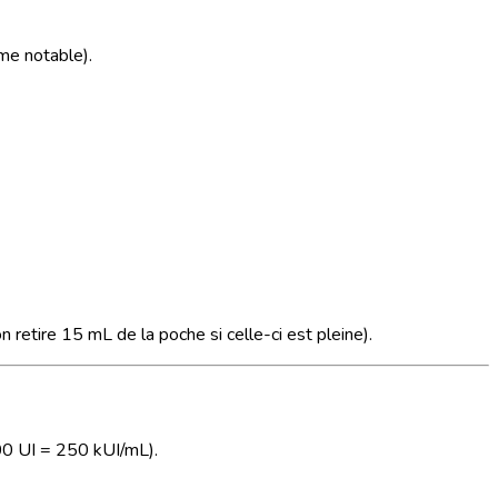
me notable).
etire 15 mL de la poche si celle-ci est pleine).
00 UI = 250 kUI/mL).