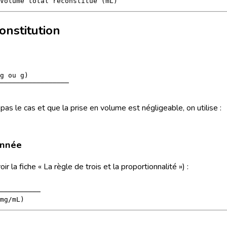
onstitution
g ou g)

─────────────────

 pas le cas et que la prise en volume est négligeable, on utilise :
onnée
r la fiche « La règle de trois et la proportionnalité ») :
──────────
