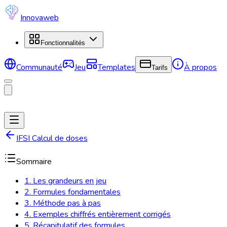
Innovaweb
Fonctionnalités
Communauté
Jeu
Templates
À propos
Tarifs
IFSI Calcul de doses
Sommaire
1. Les grandeurs en jeu
2. Formules fondamentales
3. Méthode pas à pas
4. Exemples chiffrés entièrement corrigés
5. Récapitulatif des formules