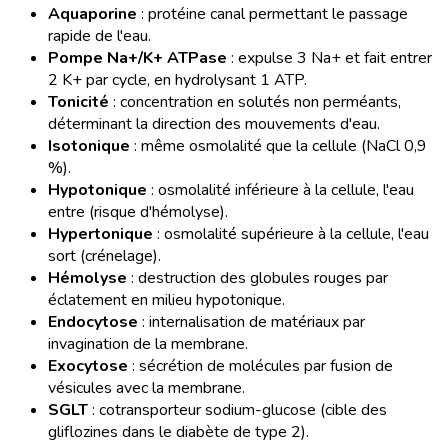
Aquaporine
: protéine canal permettant le passage
rapide de l'eau.
Pompe Na+/K+ ATPase
: expulse 3 Na+ et fait entrer
2 K+ par cycle, en hydrolysant 1 ATP.
Tonicité
: concentration en solutés non perméants,
déterminant la direction des mouvements d'eau.
Isotonique
: même osmolalité que la cellule (NaCl 0,9
%).
Hypotonique
: osmolalité inférieure à la cellule, l'eau
entre (risque d'hémolyse).
Hypertonique
: osmolalité supérieure à la cellule, l'eau
sort (crénelage).
Hémolyse
: destruction des globules rouges par
éclatement en milieu hypotonique.
Endocytose
: internalisation de matériaux par
invagination de la membrane.
Exocytose
: sécrétion de molécules par fusion de
vésicules avec la membrane.
SGLT
: cotransporteur sodium-glucose (cible des
gliflozines dans le diabète de type 2).