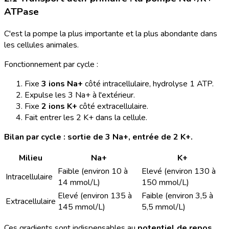
ATPase
C'est la pompe la plus importante et la plus abondante dans
les cellules animales.
Fonctionnement par cycle :
Fixe
3 ions Na+
côté intracellulaire, hydrolyse 1 ATP.
Expulse les 3 Na+ à l'extérieur.
Fixe
2 ions K+
côté extracellulaire.
Fait entrer les 2 K+ dans la cellule.
Bilan par cycle : sortie de 3 Na+, entrée de 2 K+.
Milieu
Na+
K+
Faible (environ 10 à
Elevé (environ 130 à
Intracellulaire
14 mmol/L)
150 mmol/L)
Elevé (environ 135 à
Faible (environ 3,5 à
Extracellulaire
145 mmol/L)
5,5 mmol/L)
Ces gradients sont indispensables au
potentiel de repos