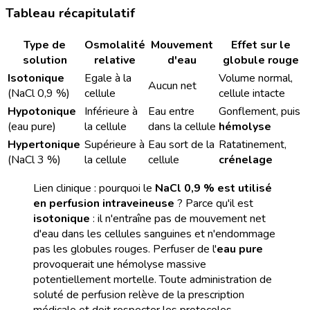
Tableau récapitulatif
Type de
Osmolalité
Mouvement
Effet sur le
solution
relative
d'eau
globule rouge
Isotonique
Egale à la
Volume normal,
Aucun net
(NaCl 0,9 %)
cellule
cellule intacte
Hypotonique
Inférieure à
Eau entre
Gonflement, puis
(eau pure)
la cellule
dans la cellule
hémolyse
Hypertonique
Supérieure à
Eau sort de la
Ratatinement,
(NaCl 3 %)
la cellule
cellule
crénelage
Lien clinique : pourquoi le
NaCl 0,9 % est utilisé
en perfusion intraveineuse
? Parce qu'il est
isotonique
: il n'entraîne pas de mouvement net
d'eau dans les cellules sanguines et n'endommage
pas les globules rouges. Perfuser de l'
eau pure
provoquerait une hémolyse massive
potentiellement mortelle. Toute administration de
soluté de perfusion relève de la prescription
médicale et doit respecter les protocoles