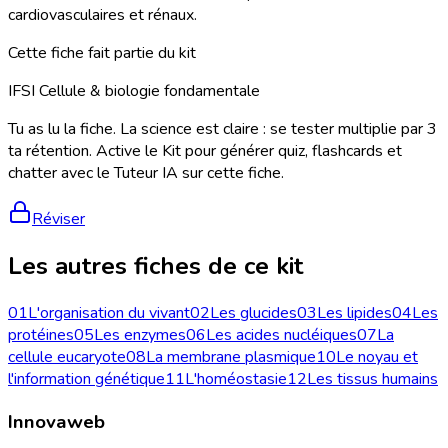
cardiovasculaires et rénaux.
Cette fiche fait partie du kit
IFSI Cellule & biologie fondamentale
Tu as lu la fiche. La science est claire : se tester multiplie par 3
ta rétention. Active le Kit pour générer quiz, flashcards et
chatter avec le Tuteur IA sur cette fiche.
Réviser
Les autres fiches de ce kit
01
L'organisation du vivant
02
Les glucides
03
Les lipides
04
Les
protéines
05
Les enzymes
06
Les acides nucléiques
07
La
cellule eucaryote
08
La membrane plasmique
10
Le noyau et
l'information génétique
11
L'homéostasie
12
Les tissus humains
Innovaweb