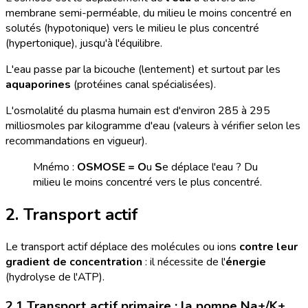
membrane semi-perméable, du milieu le moins concentré en
solutés (hypotonique) vers le milieu le plus concentré
(hypertonique), jusqu'à l'équilibre.
L'eau passe par la bicouche (lentement) et surtout par les
aquaporines
(protéines canal spécialisées).
L'osmolalité du plasma humain est d'environ 285 à 295
milliosmoles par kilogramme d'eau (valeurs à vérifier selon les
recommandations en vigueur).
Mnémo :
OSMOSE = O
u
S
e déplace l'eau ? Du
milieu le moins concentré vers le plus concentré.
2. Transport actif
Le transport actif déplace des molécules ou ions
contre leur
gradient de concentration
: il nécessite de l'
énergie
(hydrolyse de l'ATP).
2.1 Transport actif primaire : la pompe Na+/K+