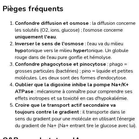
Pièges fréquents
Confondre diffusion et osmose
: la diffusion concerne
les solutés (O2, ions, glucose) ; l'osmose concerne
uniquement l'eau
.
Inverser le sens de l'osmose
: l'eau va du milieu
hypo
tonique vers le milieu
hyper
tonique. Un globule
rouge dans de l'eau pure gonfle et hémolyse.
Confondre phagocytose et pinocytose
: phago =
grosses particules (bactéries) ; pino = liquide et petites
molécules. Les deux sont des formes d'endocytose.
Oublier que la digoxine inhibe la pompe Na+/K+
ATPase
: mécanisme à connaître pour comprendre ses
effets inotropes et sa toxicité en cas d'hypokaliémie.
Croire que le transport actif secondaire va
toujours contre le gradient
: il transporte dans le
sens du gradient pour une molécule en utilisant l'énergie
du gradient de Na+ (Na+ entrant tire le glucose avec lui).