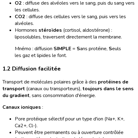
O2
: diffuse des alvéoles vers le sang, puis du sang vers
les cellules.
CO2
: diffuse des cellules vers le sang, puis vers les
alvéoles.
Hormones
stéroïdes
(cortisol, aldostérone) :
liposolubles, traversent directement la membrane.
Mnémo : diffusion
SIMPLE
=
S
ans protéine,
S
euls
les gaz et lipides le font.
1.2 Diffusion facilitée
Transport de molécules polaires grâce à des
protéines de
transport
(canaux ou transporteurs),
toujours dans le sens
du gradient
, sans consommation d'énergie.
Canaux ioniques
:
Pore protéique sélectif pour un type d'ion (Na+, K+,
Ca2+, Cl-).
Peuvent être permanents ou à ouverture contrôlée