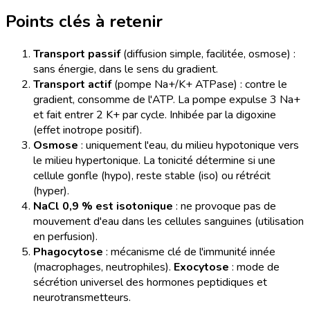
Points clés à retenir
Transport passif
(diffusion simple, facilitée, osmose) :
sans énergie, dans le sens du gradient.
Transport actif
(pompe Na+/K+ ATPase) : contre le
gradient, consomme de l'ATP. La pompe expulse 3 Na+
et fait entrer 2 K+ par cycle. Inhibée par la digoxine
(effet inotrope positif).
Osmose
: uniquement l'eau, du milieu hypotonique vers
le milieu hypertonique. La tonicité détermine si une
cellule gonfle (hypo), reste stable (iso) ou rétrécit
(hyper).
NaCl 0,9 % est isotonique
: ne provoque pas de
mouvement d'eau dans les cellules sanguines (utilisation
en perfusion).
Phagocytose
: mécanisme clé de l'immunité innée
(macrophages, neutrophiles).
Exocytose
: mode de
sécrétion universel des hormones peptidiques et
neurotransmetteurs.