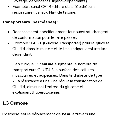
(voltage-dépendants, ligand-dépendants).
Exemple : canal CFTR (chlore dans l'épithélium
respiratoire), canaux Na+ de l'axone.
Transporteurs (perméases)
:
Reconnaissent spécifiquement leur substrat, changent
de conformation pour le faire passer.
Exemple :
GLUT
(Glucose Transporter) pour le glucose.
GLUT4 dans le muscle et le tissu adipeux est insulino-
dépendant.
Lien clinique : l'
insuline
augmente le nombre de
transporteurs GLUT4 à la surface des cellules
musculaires et adipeuses. Dans le diabète de type
2, la résistance à l'insuline réduit la translocation de
GLUT4, diminuant l'entrée du glucose et
expliquant l'hyperglycémie.
1.3 Osmose
L'osmose est le déplacement de
l'eau
à travers une