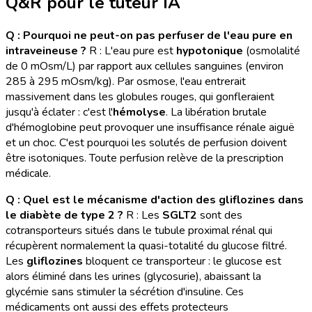
Q&R pour le tuteur IA
Q : Pourquoi ne peut-on pas perfuser de l'eau pure en
intraveineuse ?
R : L'eau pure est
hypotonique
(osmolalité
de 0 mOsm/L) par rapport aux cellules sanguines (environ
285 à 295 mOsm/kg). Par osmose, l'eau entrerait
massivement dans les globules rouges, qui gonfleraient
jusqu'à éclater : c'est l'
hémolyse
. La libération brutale
d'hémoglobine peut provoquer une insuffisance rénale aiguë
et un choc. C'est pourquoi les solutés de perfusion doivent
être isotoniques. Toute perfusion relève de la prescription
médicale.
Q : Quel est le mécanisme d'action des gliflozines dans
le diabète de type 2 ?
R : Les
SGLT2
sont des
cotransporteurs situés dans le tubule proximal rénal qui
récupèrent normalement la quasi-totalité du glucose filtré.
Les
gliflozines
bloquent ce transporteur : le glucose est
alors éliminé dans les urines (glycosurie), abaissant la
glycémie sans stimuler la sécrétion d'insuline. Ces
médicaments ont aussi des effets protecteurs