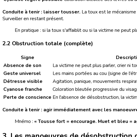
Conduite à tenir : laisser tousser.
La toux est le mécanisme n
Surveiller en restant présent.
En pratique : si la toux s'affaiblit ou si la victime ne peut
2.2 Obstruction totale (complète)
Signe
Descript
Absence de son
La victime ne peut plus parler, crier ni t
Geste universel
Les mains portées au cou (signe de l'é
Détresse visible
Agitation, panique, mouvements respirat
Cyanose franche
Coloration bleutée progressive du visag
Perte de conscience
En l'absence de désobstruction, la vict
Conduite à tenir : agir immédiatement avec les manoeuvr
Mnémo :
« Tousse fort = encourage. Muet et bleu = ag
3. Les manoeuvres de désobstruction ch