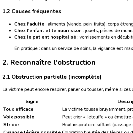
1.2 Causes fréquentes
Chez l'adulte
: aliments (viande, pain, fruits), corps ét
Chez l'enfant et le nourrisson
: jouets, pièces de monna
Chez le patient hospitalisé
: vomissements en décubitus
En pratique : dans un service de soins, la vigilance est ma
2. Reconnaître l'obstruction
2.1 Obstruction partielle (incomplète)
La victime peut encore respirer, parler ou tousser, même si ces ac
Signe
Descri
Toux efficace
La victime tousse bruyamment, pro
Voix possible
Peut crier « j'étouffe » ou émettre
Stridor
Bruit inspiratoire sifflant (passage d
Cyanose légère possible
Coloration bleutée des lèvres ou 