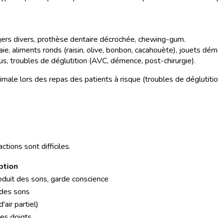
rangers divers, prothèse dentaire décrochée, chewing-gum.
ie, aliments ronds (raisin, olive, bonbon, cacahouète), jouets dé
, troubles de déglutition (AVC, démence, post-chirurgie).
ximale lors des repas des patients à risque (troubles de déglutiti
tions sont difficiles.
ption
duit des sons, garde conscience
 des sons
'air partiel)
des doigts