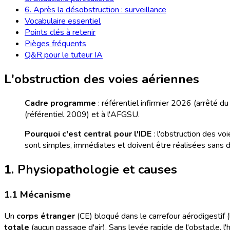
6. Après la désobstruction : surveillance
Vocabulaire essentiel
Points clés à retenir
Pièges fréquents
Q&R pour le tuteur IA
L'obstruction des voies aériennes
Cadre programme
: référentiel infirmier 2026 (arrêté d
(référentiel 2009) et à l'AFGSU.
Pourquoi c'est central pour l'IDE
: l'obstruction des v
sont simples, immédiates et doivent être réalisées sans dé
1. Physiopathologie et causes
1.1 Mécanisme
Un
corps étranger
(CE) bloqué dans le carrefour aérodigestif 
totale
(aucun passage d'air). Sans levée rapide de l'obstacle, l