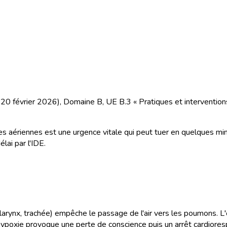
u 20 février 2026), Domaine B, UE B.3 « Pratiques et intervention
oies aériennes est une urgence vitale qui peut tuer en quelques m
lai par l'IDE.
(larynx, trachée) empêche le passage de l'air vers les poumons. L
'hypoxie provoque une perte de conscience puis un arrêt cardioresp