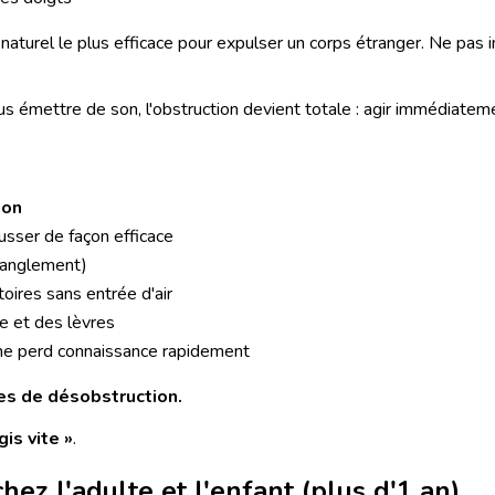
aturel le plus efficace pour expulser un corps étranger. Ne pas i
 plus émettre de son, l'obstruction devient totale : agir immédiatem
ion
ousser de façon efficace
tranglement)
oires sans entrée d'air
e et des lèvres
ime perd connaissance rapidement
es de désobstruction.
is vite »
.
ez l'adulte et l'enfant (plus d'1 an)