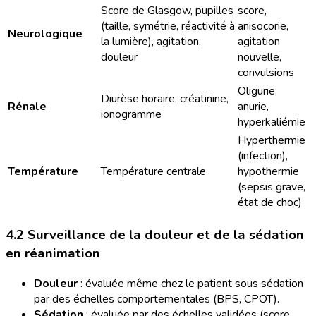
Score de Glasgow, pupilles
score,
(taille, symétrie, réactivité à
anisocorie,
Neurologique
la lumière), agitation,
agitation
douleur
nouvelle,
convulsions
Oligurie,
Diurèse horaire, créatinine,
Rénale
anurie,
ionogramme
hyperkaliémie
Hyperthermie
(infection),
Température
Température centrale
hypothermie
(sepsis grave,
état de choc)
4.2 Surveillance de la douleur et de la sédation
en réanimation
Douleur
: évaluée même chez le patient sous sédation
par des échelles comportementales (BPS, CPOT).
Sédation
: évaluée par des échelles validées (score