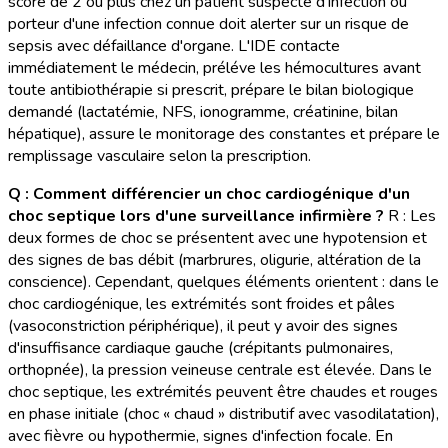
score de 2 ou plus chez un patient suspecté d'infection ou
porteur d'une infection connue doit alerter sur un risque de
sepsis avec défaillance d'organe. L'IDE contacte
immédiatement le médecin, préléve les hémocultures avant
toute antibiothérapie si prescrit, prépare le bilan biologique
demandé (lactatémie, NFS, ionogramme, créatinine, bilan
hépatique), assure le monitorage des constantes et prépare le
remplissage vasculaire selon la prescription.
Q : Comment différencier un choc cardiogénique d'un
choc septique lors d'une surveillance infirmière ?
R : Les
deux formes de choc se présentent avec une hypotension et
des signes de bas débit (marbrures, oligurie, altération de la
conscience). Cependant, quelques éléments orientent : dans le
choc cardiogénique, les extrémités sont froides et pâles
(vasoconstriction périphérique), il peut y avoir des signes
d'insuffisance cardiaque gauche (crépitants pulmonaires,
orthopnée), la pression veineuse centrale est élevée. Dans le
choc septique, les extrémités peuvent être chaudes et rouges
en phase initiale (choc « chaud » distributif avec vasodilatation),
avec fièvre ou hypothermie, signes d'infection focale. En