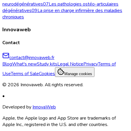
neurodégénératives
07
Les pathologies ostéo-articulaires
dégénératives
09
La prise en charge infirmière des maladies
chroniques
Innovaweb
Contact
contact@innovaweb.fr
Blog
What's new
Study kits
Legal Notice
Privacy
Terms of
Use
Terms of Sale
Cookies
Manage cookies
©
2026
Innovaweb.
All rights reserved
.
•
Developed by
InnovaWeb
Apple, the Apple logo and App Store are trademarks of
Apple Inc., registered in the U.S. and other countries.