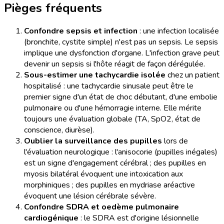
Pièges fréquents
Confondre sepsis et infection
: une infection localisée
(bronchite, cystite simple) n'est pas un sepsis. Le sepsis
implique une dysfonction d'organe. L'infection grave peut
devenir un sepsis si l'hôte réagit de façon dérégulée.
Sous-estimer une tachycardie isolée
chez un patient
hospitalisé : une tachycardie sinusale peut être le
premier signe d'un état de choc débutant, d'une embolie
pulmonaire ou d'une hémorragie interne. Elle mérite
toujours une évaluation globale (TA, SpO2, état de
conscience, diurèse).
Oublier la surveillance des pupilles
lors de
l'évaluation neurologique : l'anisocorie (pupilles inégales)
est un signe d'engagement cérébral ; des pupilles en
myosis bilatéral évoquent une intoxication aux
morphiniques ; des pupilles en mydriase aréactive
évoquent une lésion cérébrale sévère.
Confondre SDRA et oedème pulmonaire
cardiogénique
: le SDRA est d'origine lésionnelle