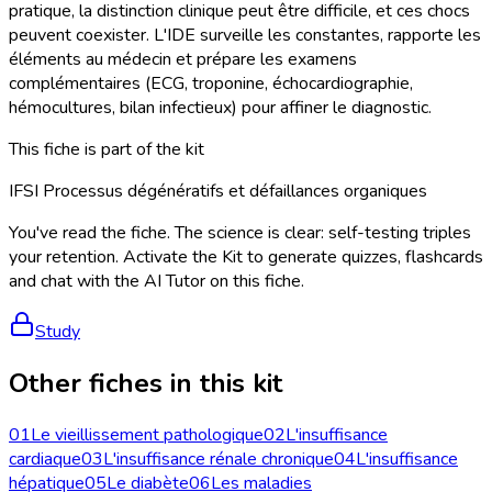
pratique, la distinction clinique peut être difficile, et ces chocs
peuvent coexister. L'IDE surveille les constantes, rapporte les
éléments au médecin et prépare les examens
complémentaires (ECG, troponine, échocardiographie,
hémocultures, bilan infectieux) pour affiner le diagnostic.
This fiche is part of the kit
IFSI Processus dégénératifs et défaillances organiques
You've read the fiche. The science is clear: self-testing triples
your retention. Activate the Kit to generate quizzes, flashcards
and chat with the AI Tutor on this fiche.
Study
Other fiches in this kit
01
Le vieillissement pathologique
02
L'insuffisance
cardiaque
03
L'insuffisance rénale chronique
04
L'insuffisance
hépatique
05
Le diabète
06
Les maladies