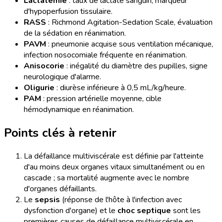
Lactatémie
: taux de lactate sanguin, marqueur
d'hypoperfusion tissulaire.
RASS
: Richmond Agitation-Sedation Scale, évaluation
de la sédation en réanimation.
PAVM
: pneumonie acquise sous ventilation mécanique,
infection nosocomiale fréquente en réanimation.
Anisocorie
: inégalité du diamètre des pupilles, signe
neurologique d'alarme.
Oligurie
: diurèse inférieure à 0,5 mL/kg/heure.
PAM
: pression artérielle moyenne, cible
hémodynamique en réanimation.
Points clés à retenir
La défaillance multiviscérale est définie par l'atteinte
d'au moins deux organes vitaux simultanément ou en
cascade ; sa mortalité augmente avec le nombre
d'organes défaillants.
Le
sepsis
(réponse de l'hôte à l'infection avec
dysfonction d'organe) et le
choc septique
sont les
premières causes de défaillance multiviscérale en