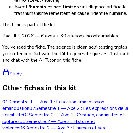
le moi (Levi, Antelme).
Avec
L'humain et ses limites
: intelligence artificielle,
transhumanisme remettent en cause l'identité humaine.
This fiche is part of the kit
Bac HLP 2026 — 6 axes + 30 citations incontournables
You've read the fiche. The science is clear: self-testing triples
your retention. Activate the Kit to generate quizzes, flashcards
and chat with the AI Tutor on this fiche.
Study
Other fiches in this kit
01
Semestre 1 — Axe 1 : Éducation, transmission,
émancipation
02
Semestre 1 — Axe 2 : Les expressions de la
sensibilité
04
Semestre 2 — Axe 1 : Création, continuités et
ruptures
05
Semestre 2 — Axe 2 : Histoire et
violence
06
Semestre 2 — Axe 3 : L'humain et ses