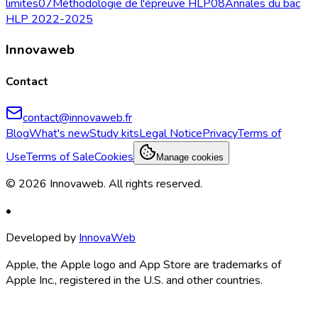
limites
07
Méthodologie de l'épreuve HLP
08
Annales du bac
HLP 2022-2025
Innovaweb
Contact
contact@innovaweb.fr
Blog
What's new
Study kits
Legal Notice
Privacy
Terms of
Use
Terms of Sale
Cookies
Manage cookies
©
2026
Innovaweb.
All rights reserved
.
•
Developed by
InnovaWeb
Apple, the Apple logo and App Store are trademarks of
Apple Inc., registered in the U.S. and other countries.