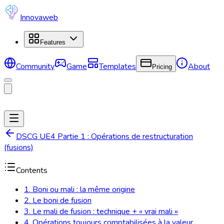
Innovaweb
Features
Community
Game
Templates
About
Pricing
DSCG UE4 Partie 1 : Opérations de restructuration
(fusions)
Contents
1. Boni ou mali : la même origine
2. Le boni de fusion
3. Le mali de fusion : technique + « vrai mali »
4. Opérations toujours comptabilisées à la valeur