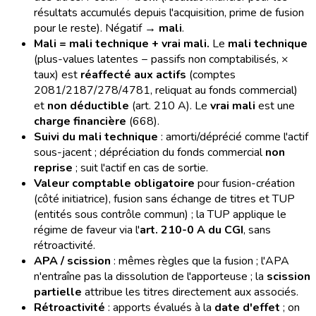
résultats accumulés depuis l'acquisition, prime de fusion
pour le reste). Négatif →
mali
.
Mali = mali technique + vrai mali.
Le
mali technique
(plus-values latentes − passifs non comptabilisés, ×
taux) est
réaffecté aux actifs
(comptes
2081/2187/278/4781, reliquat au fonds commercial)
et
non déductible
(art. 210 A). Le
vrai mali
est une
charge financière
(668).
Suivi du mali technique
: amorti/déprécié comme l'actif
sous-jacent ; dépréciation du fonds commercial
non
reprise
; suit l'actif en cas de sortie.
Valeur comptable obligatoire
pour fusion-création
(côté initiatrice), fusion sans échange de titres et TUP
(entités sous contrôle commun) ; la TUP applique le
régime de faveur via l'
art. 210-0 A du CGI
, sans
rétroactivité.
APA / scission
: mêmes règles que la fusion ; l'APA
n'entraîne pas la dissolution de l'apporteuse ; la
scission
partielle
attribue les titres directement aux associés.
Rétroactivité
: apports évalués à la
date d'effet
; on