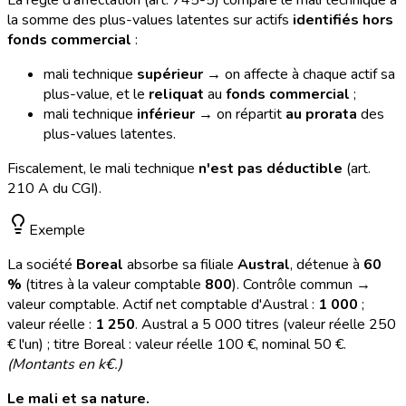
la somme des plus-values latentes sur actifs
identifiés hors
fonds commercial
:
mali technique
supérieur
→ on affecte à chaque actif sa
plus-value, et le
reliquat
au
fonds commercial
;
mali technique
inférieur
→ on répartit
au prorata
des
plus-values latentes.
Fiscalement, le mali technique
n'est pas déductible
(art.
210 A du CGI).
Exemple
La société
Boreal
absorbe sa filiale
Austral
, détenue à
60
%
(titres à la valeur comptable
800
). Contrôle commun →
valeur comptable. Actif net comptable d'Austral :
1 000
;
valeur réelle :
1 250
. Austral a 5 000 titres (valeur réelle 250
€ l'un) ; titre Boreal : valeur réelle 100 €, nominal 50 €.
(Montants en k€.)
Le mali et sa nature.