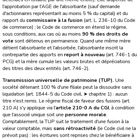
l'approbation par l'AGE de l'absorbante (sauf demande
d'actionnaires représentant au moins 5 % du capital) et du
rapport du
commissaire à la fusion
(art. L. 236-10 du Code
de commerce) ; le Code de commerce en étend le régime,
sous conditions, aux cas où au moins
90 % des droits de
vote
sont détenus en permanence. Quand une même mère
détient l'absorbante et l'absorbée, l'absorbante inscrit la
contrepartie des apports en
report à nouveau
(art. 746-1 du
PCG) et la mère cumule les valeurs brutes et dépréciations
des titres des deux entités (art. 746-2).
Transmission universelle de patrimoine (TUP).
Une
société détenant 100 % d'une filiale peut la dissoudre sans
liquidation (art. 1844-5 du Code civil, ➤ chapitre 1) : aucun
titre n'est remis. Le régime fiscal de faveur des fusions (art.
210 A) s'y applique via l'
article 210-0 A du CGI
, à condition
que l'associé unique soit une
personne morale
.
Comptablement, la TUP suit le traitement d'une fusion à la
valeur comptable, mais
sans rétroactivité
(le Code civil ne la
prévoit pas) : les écritures sont reprises chez le bénéficiaire à