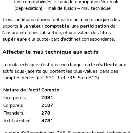
non comptabilisés) × taux de participation Vrai mali
(dépréciation) = mali de fusion − mali technique
Trois conditions réunies font naître un mali technique : des
apports
à la valeur comptable
, une
participation
de
l'absorbante dans l'absorbée, et une valeur des titres
supérieure
à la quote-part d'actif net correspondante.
Affecter le mali technique aux actifs
Le mali technique n'est pas une charge : on le
réaffecte
aux
actifs sous-jacents qui portent les plus-values, dans des
comptes dédiés (art. 932-1 et 745-5 du PCG) :
Nature de l'actif
Compte
Incorporels
2081
Corporels
2187
Financiers
278
Actif circulant
4781
La règle d'affectation (art. 745-5) compare le mali technique à