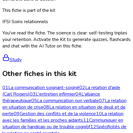
This fiche is part of the kit
IFSI Soins relationnels
You've read the fiche. The science is clear: self-testing triples
your retention. Activate the Kit to generate quizzes, flashcards
and chat with the AI Tutor on this fiche.
Study
Other fiches in this kit
01
La communication soignant-soigné
02
La relation d'aide
(Carl Rogers)
03
L'entretien infirmier
04
L'alliance
thérapeutique
05
La communication non verbale
07
La relation
en situation de crise
08
La relation en situation de deuil et de
perte
09
Gestion des conflits et de la violence
10
La relation
avec les familles et les proches aidants
11
Communiquer en
situation de handicap ou de trouble cognitif
12
Spécificités de