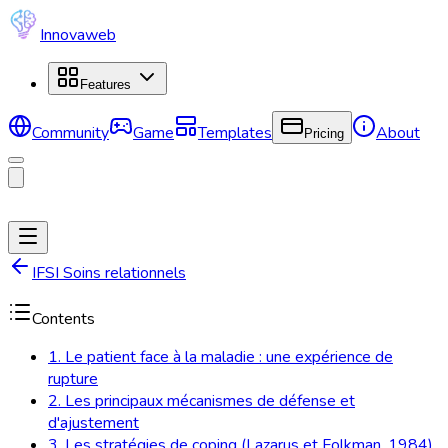
Innovaweb
Features
Community
Game
Templates
About
Pricing
IFSI Soins relationnels
Contents
1. Le patient face à la maladie : une expérience de
rupture
2. Les principaux mécanismes de défense et
d'ajustement
3. Les stratégies de coping (Lazarus et Folkman, 1984)