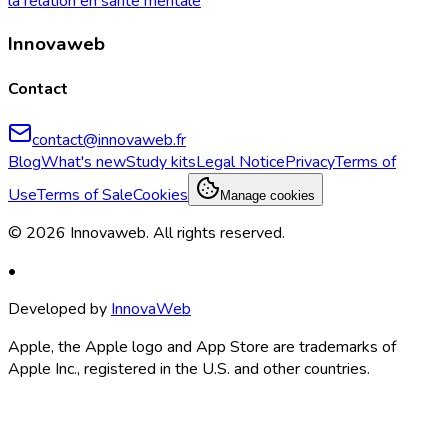
la relation en santé mentale
Innovaweb
Contact
contact@innovaweb.fr
Blog
What's new
Study kits
Legal Notice
Privacy
Terms of
Use
Terms of Sale
Cookies
Manage cookies
©
2026
Innovaweb.
All rights reserved
.
•
Developed by
InnovaWeb
Apple, the Apple logo and App Store are trademarks of
Apple Inc., registered in the U.S. and other countries.