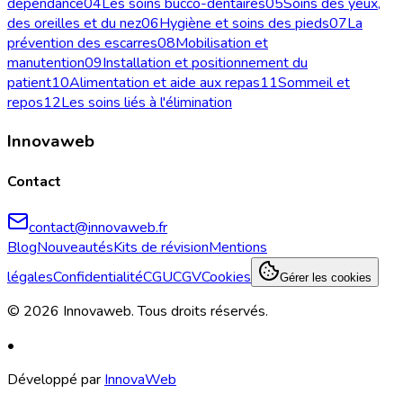
dépendance
04
Les soins bucco-dentaires
05
Soins des yeux,
des oreilles et du nez
06
Hygiène et soins des pieds
07
La
prévention des escarres
08
Mobilisation et
manutention
09
Installation et positionnement du
patient
10
Alimentation et aide aux repas
11
Sommeil et
repos
12
Les soins liés à l'élimination
Innovaweb
Contact
contact@innovaweb.fr
Blog
Nouveautés
Kits de révision
Mentions
légales
Confidentialité
CGU
CGV
Cookies
Gérer les cookies
©
2026
Innovaweb.
Tous droits réservés
.
•
Développé par
InnovaWeb