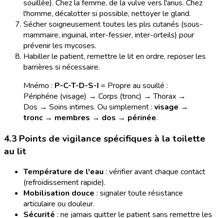
souillée). Chez la femme, de la vulve vers l'anus. Chez
l'homme, décalotter si possible, nettoyer le gland.
Sécher soigneusement toutes les plis cutanés (sous-
mammaire, inguinal, inter-fessier, inter-orteils) pour
prévenir les mycoses.
Habiller le patient, remettre le lit en ordre, reposer les
barrières si nécessaire.
Mnémo :
P-C-T-D-S-I
= Propre au souillé :
Périphérie (visage) → Corps (tronc) → Thorax →
Dos → Soins intimes. Ou simplement :
visage →
tronc → membres → dos → périnée
.
4.3 Points de vigilance spécifiques à la toilette
au lit
Température de l'eau
: vérifier avant chaque contact
(refroidissement rapide).
Mobilisation douce
: signaler toute résistance
articulaire ou douleur.
Sécurité
: ne jamais quitter le patient sans remettre les