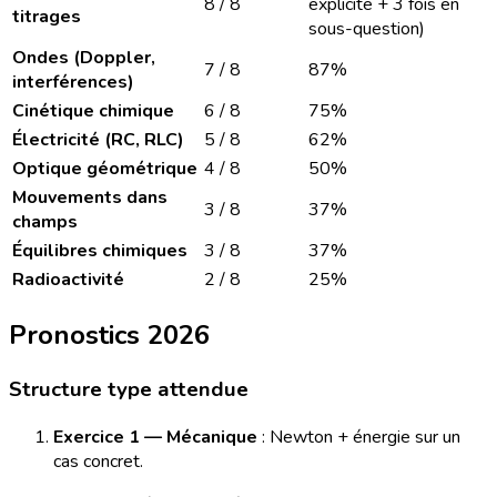
8 / 8
explicite + 3 fois en
titrages
sous-question)
Ondes (Doppler,
7 / 8
87%
interférences)
Cinétique chimique
6 / 8
75%
Électricité (RC, RLC)
5 / 8
62%
Optique géométrique
4 / 8
50%
Mouvements dans
3 / 8
37%
champs
Équilibres chimiques
3 / 8
37%
Radioactivité
2 / 8
25%
Pronostics 2026
Structure type attendue
Exercice 1 — Mécanique
: Newton + énergie sur un
cas concret.