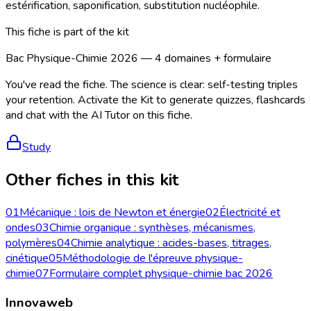
estérification, saponification, substitution nucléophile.
This fiche is part of the kit
Bac Physique-Chimie 2026 — 4 domaines + formulaire
You've read the fiche. The science is clear: self-testing triples
your retention. Activate the Kit to generate quizzes, flashcards
and chat with the AI Tutor on this fiche.
Study
Other fiches in this kit
01
Mécanique : lois de Newton et énergie
02
Électricité et
ondes
03
Chimie organique : synthèses, mécanismes,
polymères
04
Chimie analytique : acides-bases, titrages,
cinétique
05
Méthodologie de l'épreuve physique-
chimie
07
Formulaire complet physique-chimie bac 2026
Innovaweb