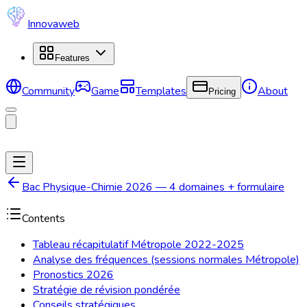
Innovaweb
Features
Community
Game
Templates
About
Pricing
Bac Physique-Chimie 2026 — 4 domaines + formulaire
Contents
Tableau récapitulatif Métropole 2022-2025
Analyse des fréquences (sessions normales Métropole)
Pronostics 2026
Stratégie de révision pondérée
Conseils stratégiques