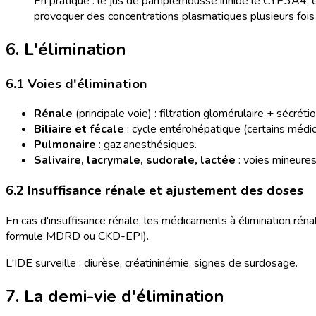
En pratique : le jus de pamplemousse inhibe le CYP3A4,
provoquer des concentrations plasmatiques plusieurs fois
6. L'élimination
6.1 Voies d'élimination
Rénale
(principale voie) : filtration glomérulaire + sécréti
Biliaire et fécale
: cycle entérohépatique (certains médic
Pulmonaire
: gaz anesthésiques.
Salivaire, lacrymale, sudorale, lactée
: voies mineures
6.2 Insuffisance rénale et ajustement des doses
En cas d'insuffisance rénale, les médicaments à élimination rén
formule MDRD ou CKD-EPI).
L'IDE surveille : diurèse, créatininémie, signes de surdosage.
7. La demi-vie d'élimination