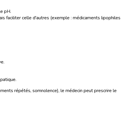
le pH.
is faciliter celle d'autres (exemple : médicaments lipophiles
ve.
épatique.
sements répétés, somnolence), le médecin peut prescrire le