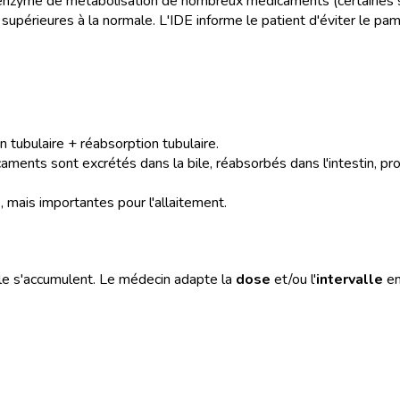
 enzyme de métabolisation de nombreux médicaments (certaines s
 supérieures à la normale. L'IDE informe le patient d'éviter le
on tubulaire + réabsorption tubulaire.
aments sont excrétés dans la bile, réabsorbés dans l'intestin, pro
, mais importantes pour l'allaitement.
ale s'accumulent. Le médecin adapte la
dose
et/ou l'
intervalle
en