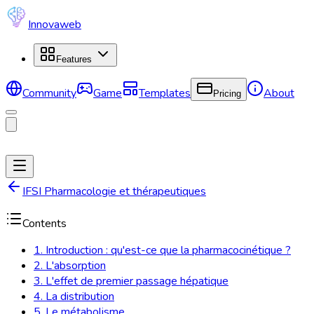
Innovaweb
Features
Community
Game
Templates
About
Pricing
IFSI Pharmacologie et thérapeutiques
Contents
1. Introduction : qu'est-ce que la pharmacocinétique ?
2. L'absorption
3. L'effet de premier passage hépatique
4. La distribution
5. Le métabolisme