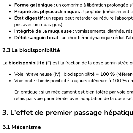
Forme galénique
: un comprimé à libération prolongée s
Propriétés physicochimiques
: lipophilie (médicament l
État digestif
: un repas peut retarder ou réduire l'absorp
pris avec un repas gras).
Intégrité de la muqueuse
: vomissements, diarrhée, rése
Débit sanguin local
: un choc hémodynamique réduit l'abs
2.3 La biodisponibilité
La
biodisponibilité
(F) est la fraction de la dose administrée q
Voie intraveineuse (IV) : biodisponibilité =
100 %
(référen
Voie orale : biodisponibilité toujours inférieure à 100 % 
En pratique : si un médicament est bien toléré par voie o
relais par voie parentérale, avec adaptation de la dose selo
3. L'effet de premier passage hépatiq
3.1 Mécanisme