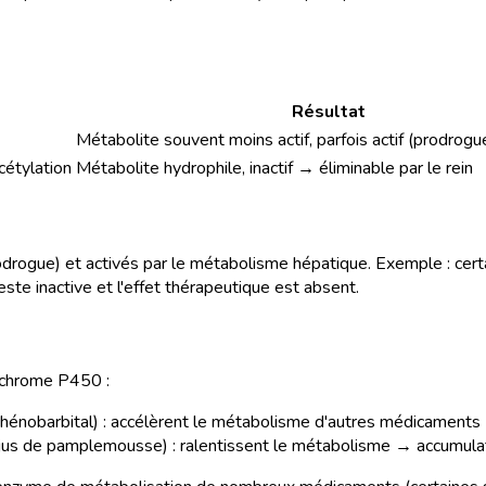
Résultat
Métabolite souvent moins actif, parfois actif (prodrogu
cétylation
Métabolite hydrophile, inactif → éliminable par le rein
drogue) et activés par le métabolisme hépatique. Exemple : certa
reste inactive et l'effet thérapeutique est absent.
ochrome P450 :
phénobarbital) : accélèrent le métabolisme d'autres médicaments 
, jus de pamplemousse) : ralentissent le métabolisme → accumulati