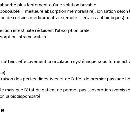
'absorbe plus lentement qu'une solution buvable.
iposoluble = meilleure absorption membranaire), ionisation selon 
tion de certains médicaments (exemple : certains antibiotiques) ma
ction intestinale réduisent l'absorption orale.
orption intramusculaire.
ui atteint effectivement la circulation systémique sous forme acti
ce).
en raison des pertes digestives et de l'effet de premier passage h
rale mais que l'état du patient ne permet pas l'absorption (vomis
n la biodisponibilité.
ue