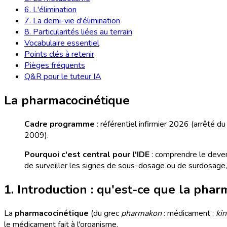
6. L'élimination
7. La demi-vie d'élimination
8. Particularités liées au terrain
Vocabulaire essentiel
Points clés à retenir
Pièges fréquents
Q&R pour le tuteur IA
La pharmacocinétique
Cadre programme
: référentiel infirmier 2026 (arrêté 
2009).
Pourquoi c'est central pour l'IDE
: comprendre le deveni
de surveiller les signes de sous-dosage ou de surdosage, e
1. Introduction : qu'est-ce que la phar
La
pharmacocinétique
(du grec
pharmakon
: médicament ;
kin
le médicament fait à l'organisme.