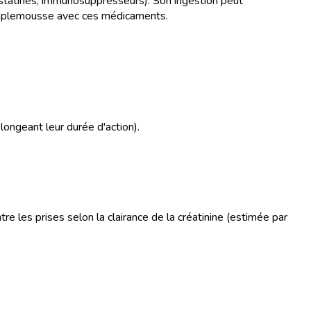
tatines, immunosuppresseurs). Son ingestion peut
 pamplemousse avec ces médicaments.
longeant leur durée d'action).
tre les prises selon la clairance de la créatinine (estimée par