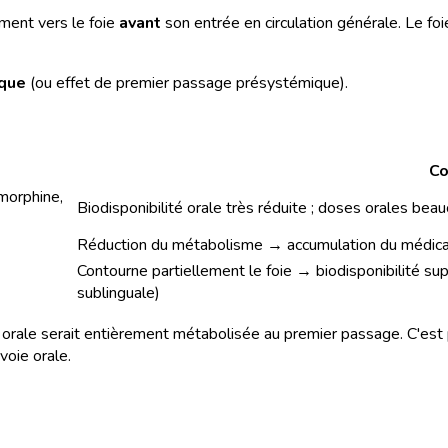
ament vers le foie
avant
son entrée en circulation générale. Le foi
ique
(ou effet de premier passage présystémique).
Co
 morphine,
Biodisponibilité orale très réduite ; doses orales be
Réduction du métabolisme → accumulation du médica
Contourne partiellement le foie → biodisponibilité supé
sublinguale)
oie orale serait entièrement métabolisée au premier passage. C'est 
voie orale.