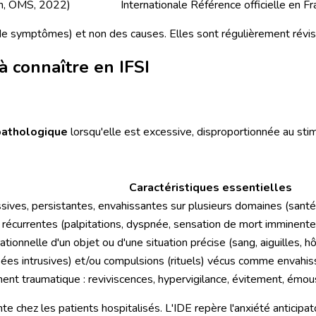
ion, OMS, 2022)
Internationale
Référence officielle en F
 symptômes) et non des causes. Elles sont régulièrement révis
à connaître en IFSI
pathologique
lorsqu'elle est excessive, disproportionnée au sti
Caractéristiques essentielles
ives, persistantes, envahissantes sur plusieurs domaines (santé, 
 récurrentes (palpitations, dyspnée, sensation de mort imminente)
ationnelle d'un objet ou d'une situation précise (sang, aiguilles, hô
es intrusives) et/ou compulsions (rituels) vécus comme envahis
ent traumatique : reviviscences, hypervigilance, évitement, ém
te chez les patients hospitalisés. L'IDE repère l'anxiété anticipat