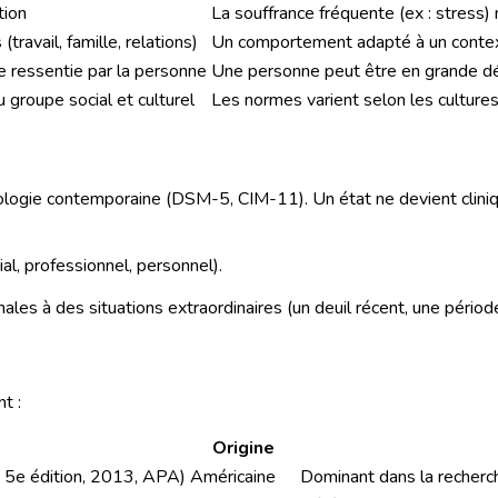
tion
La souffrance fréquente (ex : stress)
ravail, famille, relations)
Un comportement adapté à un context
e ressentie par la personne
Une personne peut être en grande dé
groupe social et culturel
Les normes varient selon les culture
ologie contemporaine (DSM-5, CIM-11). Un état ne devient clinique
ial, professionnel, personnel).
les à des situations extraordinaires (un deuil récent, une périod
t :
Origine
, 5e édition, 2013, APA)
Américaine
Dominant dans la recherch