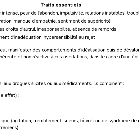
Traits essentiels
 intense, peur de l'abandon, impulsivité, relations instables, troubl
ration, manque d'empathie, sentiment de supériorité
s droits d'autrui, irresponsabilité, absence de remords
iment d'inadéquation, hypersensibilité au rejet
peut manifester des comportements d'idéalisation puis de dévaloris
hérente et non réactive à ces oscillations, dans le cadre d'une éq
l, aux drogues illicites ou aux médicaments. Ils combinent :
 effet) ;
oolique (agitation, tremblement, sueurs, fièvre) ou de syndrome de
tremens).