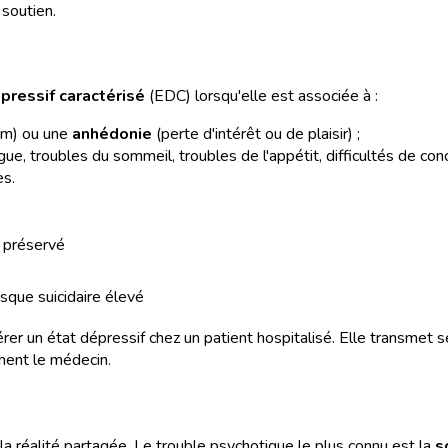
 soutien.
pressif caractérisé
(EDC) lorsqu'elle est associée à :
um) ou une
anhédonie
(perte d'intérêt ou de plaisir) ;
 troubles du sommeil, troubles de l'appétit, difficultés de conce
es.
 préservé
sque suicidaire élevé
rer un état dépressif chez un patient hospitalisé. Elle transmet se
ment le médecin.
la réalité partagée. Le trouble psychotique le plus connu est la
s