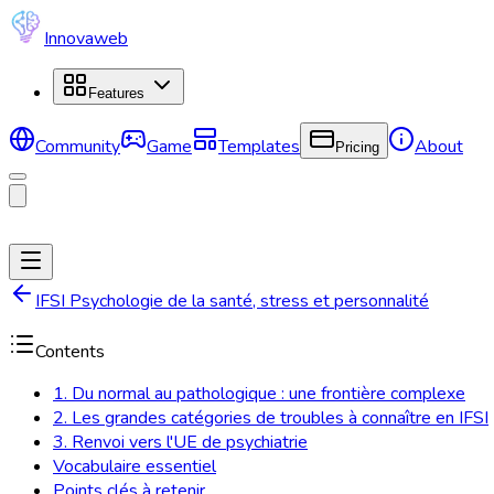
Innovaweb
Features
Community
Game
Templates
About
Pricing
IFSI Psychologie de la santé, stress et personnalité
Contents
1. Du normal au pathologique : une frontière complexe
2. Les grandes catégories de troubles à connaître en IFSI
3. Renvoi vers l'UE de psychiatrie
Vocabulaire essentiel
Points clés à retenir