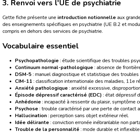
3. Renvoi vers l'UE de psychiatrie
Cette fiche présente une
introduction notionnelle
aux grande
des enseignements spécifiques en psychiatrie (UE B.2 et modules
compris en dehors des services de psychiatrie.
Vocabulaire essentiel
Psychopathologie
: étude scientifique des troubles ps
Continuum normal-pathologique
: absence de frontière
DSM-5
: manuel diagnostique et statistique des trouble
CIM-11
: classification internationale des maladies, 11e 
Anxiété pathologique
: anxiété excessive, disproportio
Épisode dépressif caractérisé (EDC)
: état dépressif
Anhédonie
: incapacité à ressentir du plaisir, symptôme c
Psychose
: trouble caractérisé par une perte de contact a
Hallucination
: perception sans objet extérieur réel.
Idée délirante
: conviction erronée inébranlable non part
Trouble de la personnalité
: mode durable et inflexibl