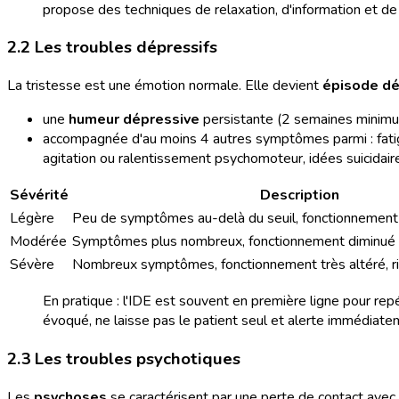
propose des techniques de relaxation, d'information et de
2.2 Les troubles dépressifs
La tristesse est une émotion normale. Elle devient
épisode dé
une
humeur dépressive
persistante (2 semaines minim
accompagnée d'au moins 4 autres symptômes parmi : fatigue,
agitation ou ralentissement psychomoteur, idées suicidair
Sévérité
Description
Légère
Peu de symptômes au-delà du seuil, fonctionnement
Modérée
Symptômes plus nombreux, fonctionnement diminué
Sévère
Nombreux symptômes, fonctionnement très altéré, ri
En pratique : l'IDE est souvent en première ligne pour repé
évoqué, ne laisse pas le patient seul et alerte immédiate
2.3 Les troubles psychotiques
Les
psychoses
se caractérisent par une perte de contact avec 