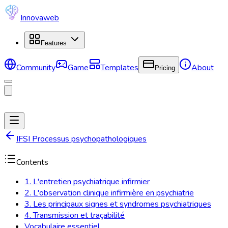
Innovaweb
Features
Community
Game
Templates
About
Pricing
IFSI Processus psychopathologiques
Contents
1. L'entretien psychiatrique infirmier
2. L'observation clinique infirmière en psychiatrie
3. Les principaux signes et syndromes psychiatriques
4. Transmission et traçabilité
Vocabulaire essentiel