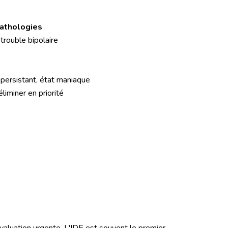
athologies
trouble bipolaire
t persistant, état maniaque
liminer en priorité
évaluation urgente. L'IDE est souvent le premier