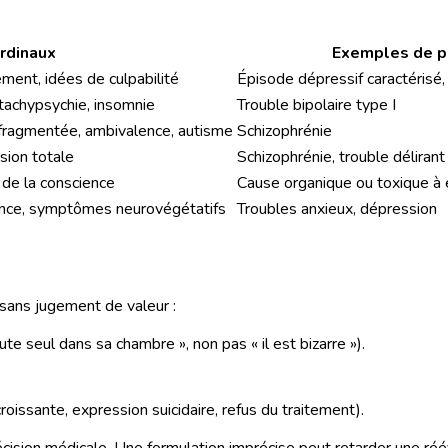
rdinaux
Exemples de p
ment, idées de culpabilité
Épisode dépressif caractérisé, 
, tachypsychie, insomnie
Trouble bipolaire type I
 fragmentée, ambivalence, autisme
Schizophrénie
ésion totale
Schizophrénie, trouble déliran
n de la conscience
Cause organique ou toxique à é
lance, symptômes neurovégétatifs
Troubles anxieux, dépression
 sans jugement de valeur :
ute seul dans sa chambre », non pas « il est bizarre »).
oissante, expression suicidaire, refus du traitement).
 décision médicale. Une formulation imprécise peut retarder une ré