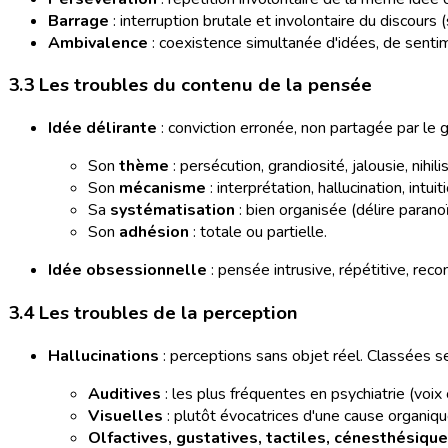
Barrage
: interruption brutale et involontaire du discours 
Ambivalence
: coexistence simultanée d'idées, de senti
3.3 Les troubles du contenu de la pensée
Idée délirante
: conviction erronée, non partagée par le g
Son
thème
: persécution, grandiosité, jalousie, nihil
Son
mécanisme
: interprétation, hallucination, intuit
Sa
systématisation
: bien organisée (délire paran
Son
adhésion
: totale ou partielle.
Idée obsessionnelle
: pensée intrusive, répétitive, re
3.4 Les troubles de la perception
Hallucinations
: perceptions sans objet réel. Classées se
Auditives
: les plus fréquentes en psychiatrie (voix
Visuelles
: plutôt évocatrices d'une cause organiqu
Olfactives, gustatives, tactiles, cénesthésiqu