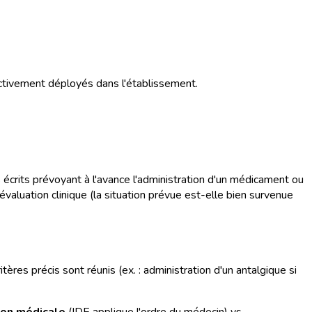
fectivement déployés dans l'établissement.
 écrits prévoyant à l'avance l'administration d'un médicament ou
e évaluation clinique (la situation prévue est-elle bien survenue
ères précis sont réunis (ex. : administration d'un antalgique si
ion médicale
(IDE applique l'ordre du médecin) vs