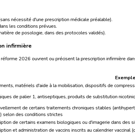
sans nécessité d'une prescription médicale préalable).
dans les conditions prévues.
atière de posologie, dans des protocoles validés).
n infirmière
éforme 2026 ouvrent ou précisent la prescription infirmière dans l
Exempl
ents, matériels d'aide à la mobilisation, dispositifs de compress
iques de palier 1, antiseptiques, produits de substitution nicotin
ellement de certains traitements chroniques stables (antihyperte
) selon des conditions strictes
iption de certains examens biologiques ou d'imagerie dans des si
iption et administration de vaccins inscrits au calendrier vaccinal