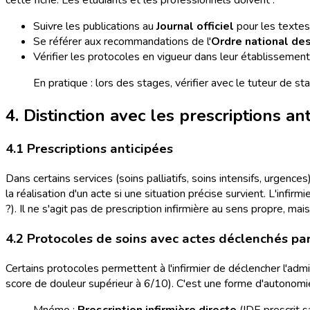
Suivre les publications au
Journal officiel
pour les textes 
Se référer aux recommandations de l'
Ordre national des
Vérifier les protocoles en vigueur dans leur établissement
En pratique : lors des stages, vérifier avec le tuteur de s
4. Distinction avec les prescriptions an
4.1 Prescriptions anticipées
Dans certains services (soins palliatifs, soins intensifs, urgenc
la réalisation d'un acte si une situation précise survient. L'infir
?). Il ne s'agit pas de prescription infirmière au sens propre, m
4.2 Protocoles de soins avec actes déclenchés par
Certains protocoles permettent à l'infirmier de déclencher l'admi
score de douleur supérieur à 6/10). C'est une forme d'autonomie p
Mnémo :
Prescription infirmière directe
(IDE prescrit s