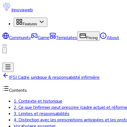
Innovaweb
Features
Community
Game
Templates
About
Pricing
IFSI Cadre juridique & responsabilité infirmière
Contents
1. Contexte et historique
2. Ce que l'infirmier peut prescrire (cadre actuel et réfor
3. Limites et responsabilités
4. Distinction avec les prescriptions anticipées et les pro
Vocabulaire essentiel