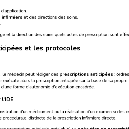
d'application.
 infirmiers
et des directions des soins.
.
tage et la direction des soins quels actes de prescription sont ef
ticipées et les protocoles
es), le médecin peut rédiger des
prescriptions anticipées
: ordres
mier exécute alors la prescription anticipée sur la base de sa propr
ais d'une forme d'autonomie d'exécution encadrée.
 l'IDE
nistration d'un médicament ou la réalisation d'un examen si des crit
rocédurale, distincte de la prescription infirmière directe.
ans prescription médicale préalable) vs
exécution de prescript