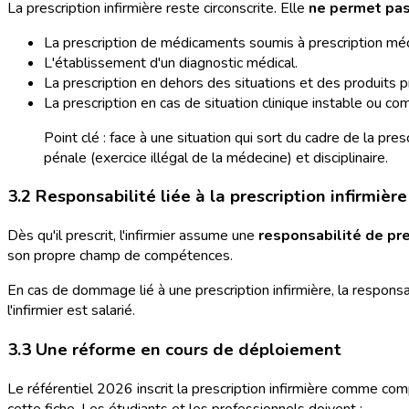
La prescription infirmière reste circonscrite. Elle
ne permet pa
La prescription de médicaments soumis à prescription médi
L'établissement d'un diagnostic médical.
La prescription en dehors des situations et des produits p
La prescription en cas de situation clinique instable ou co
Point clé : face à une situation qui sort du cadre de la pre
pénale (exercice illégal de la médecine) et disciplinaire.
3.2 Responsabilité liée à la prescription infirmière
Dès qu'il prescrit, l'infirmier assume une
responsabilité de pr
son propre champ de compétences.
En cas de dommage lié à une prescription infirmière, la responsab
l'infirmier est salarié.
3.3 Une réforme en cours de déploiement
Le référentiel 2026 inscrit la prescription infirmière comme co
cette fiche. Les étudiants et les professionnels doivent :