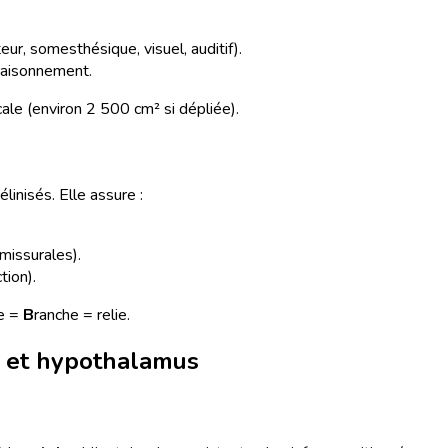
ur, somesthésique, visuel, auditif).
 raisonnement.
le (environ 2 500 cm² si dépliée).
inisés. Elle assure :
issurales).
tion).
he =
B
ranche = relie.
s et hypothalamus