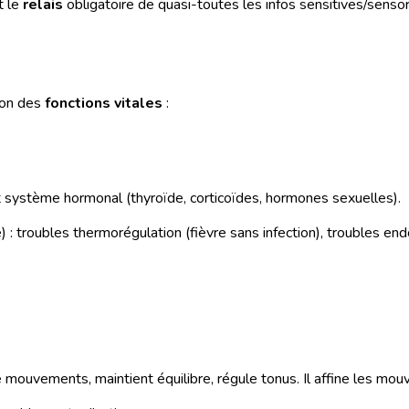
t le
relais
obligatoire de quasi-toutes les infos sensitives/sensoriel
tion des
fonctions vitales
:
t système hormonal (thyroïde, corticoïdes, hormones sexuelles).
) : troubles thermorégulation (fièvre sans infection), troubles e
ne mouvements, maintient équilibre, régule tonus. Il affine les mo