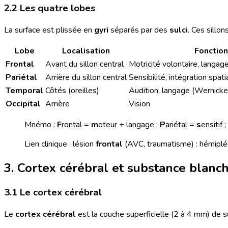
2.2 Les quatre lobes
La surface est plissée en
gyri
séparés par des
sulci
. Ces sillon
Lobe
Localisation
Fonctio
Frontal
Avant du sillon central
Motricité volontaire, langag
Pariétal
Arrière du sillon central
Sensibilité, intégration spati
Temporal
Côtés (oreilles)
Audition, langage (Wernick
Occipital
Arrière
Vision
Mnémo :
F
rontal =
m
oteur + langage ;
P
ariétal =
s
ensitif ;
Lien clinique : lésion
frontal
(AVC, traumatisme) : hémiplé
3. Cortex cérébral et substance blanc
3.1 Le cortex cérébral
Le
cortex cérébral
est la couche superficielle (2 à 4 mm) de su