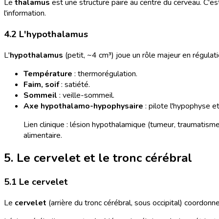
Le
thalamus
est une structure paire au centre du cerveau. C'es
l'information.
4.2 L'hypothalamus
L'
hypothalamus
(petit, ~4 cm³) joue un rôle majeur en régula
Température
: thermorégulation.
Faim, soif
: satiété.
Sommeil
: veille-sommeil.
Axe hypothalamo-hypophysaire
: pilote l'hypophyse e
Lien clinique : lésion hypothalamique (tumeur, traumatisme
alimentaire.
5. Le cervelet et le tronc cérébral
5.1 Le cervelet
Le
cervelet
(arrière du tronc cérébral, sous occipital) coordon