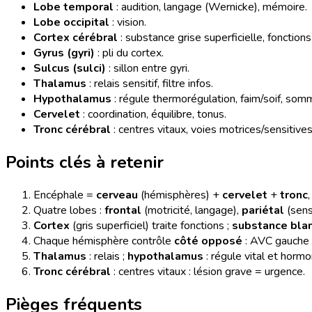
Lobe temporal
: audition, langage (Wernicke), mémoire.
Lobe occipital
: vision.
Cortex cérébral
: substance grise superficielle, fonction
Gyrus (gyri)
: pli du cortex.
Sulcus (sulci)
: sillon entre gyri.
Thalamus
: relais sensitif, filtre infos.
Hypothalamus
: régule thermorégulation, faim/soif, som
Cervelet
: coordination, équilibre, tonus.
Tronc cérébral
: centres vitaux, voies motrices/sensitives
Points clés à retenir
Encéphale =
cerveau
(hémisphères) +
cervelet
+
tronc
Quatre lobes :
frontal
(motricité, langage),
pariétal
(sens
Cortex
(gris superficiel) traite fonctions ;
substance bla
Chaque hémisphère contrôle
côté opposé
: AVC gauche =
Thalamus
: relais ;
hypothalamus
: régule vital et hormo
Tronc cérébral
: centres vitaux : lésion grave = urgence.
Pièges fréquents