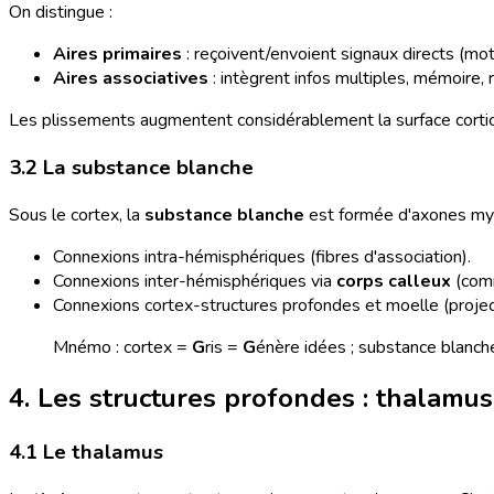
On distingue :
Aires primaires
: reçoivent/envoient signaux directs (mote
Aires associatives
: intègrent infos multiples, mémoire,
Les plissements augmentent considérablement la surface cortica
3.2 La substance blanche
Sous le cortex, la
substance blanche
est formée d'axones myél
Connexions intra-hémisphériques (fibres d'association).
Connexions inter-hémisphériques via
corps calleux
(comm
Connexions cortex-structures profondes et moelle (projec
Mnémo : cortex =
G
ris =
G
énère idées ; substance blanc
4. Les structures profondes : thalamu
4.1 Le thalamus