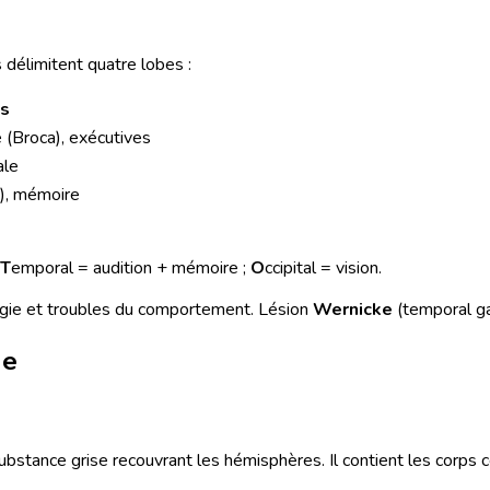
s délimitent quatre lobes :
ns
e (Broca), exécutives
ale
e), mémoire
T
emporal = audition + mémoire ;
O
ccipital = vision.
gie et troubles du comportement. Lésion
Wernicke
(temporal ga
he
bstance grise recouvrant les hémisphères. Il contient les corps cel