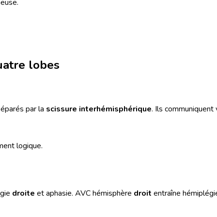
neuse.
uatre lobes
séparés par la
scissure interhémisphérique
. Ils communiquent 
ment logique.
égie
droite
et aphasie. AVC hémisphère
droit
entraîne hémiplég