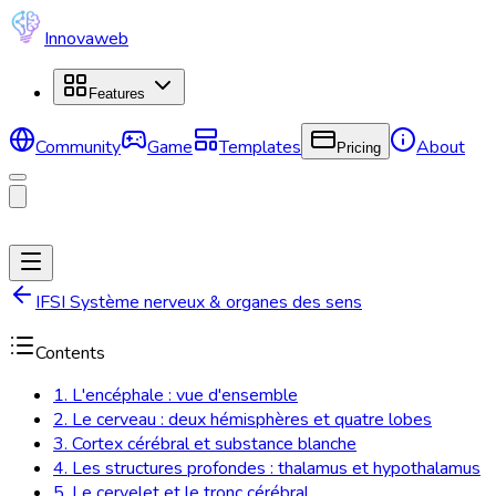
Innovaweb
Features
Community
Game
Templates
About
Pricing
IFSI Système nerveux & organes des sens
Contents
1. L'encéphale : vue d'ensemble
2. Le cerveau : deux hémisphères et quatre lobes
3. Cortex cérébral et substance blanche
4. Les structures profondes : thalamus et hypothalamus
5. Le cervelet et le tronc cérébral