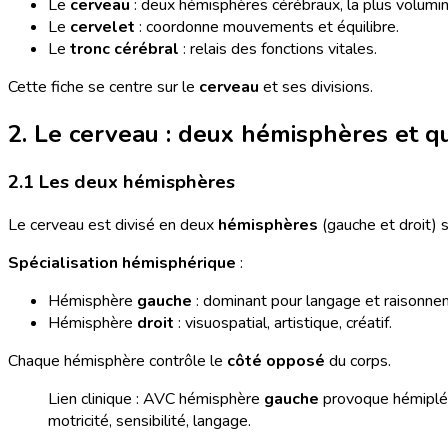
Le
cerveau
: deux hémisphères cérébraux, la plus volumi
Le
cervelet
: coordonne mouvements et équilibre.
Le
tronc cérébral
: relais des fonctions vitales.
Cette fiche se centre sur le
cerveau
et ses divisions.
2. Le cerveau : deux hémisphères et q
2.1 Les deux hémisphères
Le cerveau est divisé en deux
hémisphères
(gauche et droit) 
Spécialisation hémisphérique
:
Hémisphère
gauche
: dominant pour langage et raisonne
Hémisphère
droit
: visuospatial, artistique, créatif.
Chaque hémisphère contrôle le
côté opposé
du corps.
Lien clinique : AVC hémisphère
gauche
provoque hémipl
motricité, sensibilité, langage.