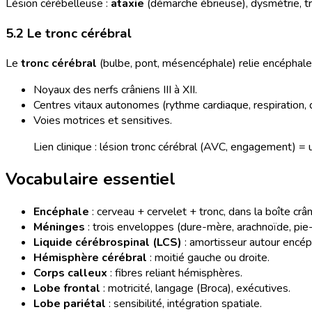
Lésion cérébelleuse :
ataxie
(démarche ébrieuse), dysmétrie, t
5.2 Le tronc cérébral
Le
tronc cérébral
(bulbe, pont, mésencéphale) relie encéphale à
Noyaux des nerfs crâniens III à XII.
Centres vitaux autonomes (rythme cardiaque, respiration, d
Voies motrices et sensitives.
Lien clinique : lésion tronc cérébral (AVC, engagement) = 
Vocabulaire essentiel
Encéphale
: cerveau + cervelet + tronc, dans la boîte crâ
Méninges
: trois enveloppes (dure-mère, arachnoïde, pie
Liquide cérébrospinal (LCS)
: amortisseur autour encép
Hémisphère cérébral
: moitié gauche ou droite.
Corps calleux
: fibres reliant hémisphères.
Lobe frontal
: motricité, langage (Broca), exécutives.
Lobe pariétal
: sensibilité, intégration spatiale.