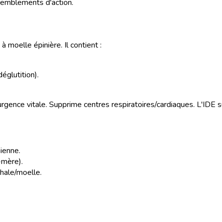
remblements d'action.
 moelle épinière. Il contient :
églutition).
urgence vitale. Supprime centres respiratoires/cardiaques. L'IDE s
nienne.
-mère).
hale/moelle.