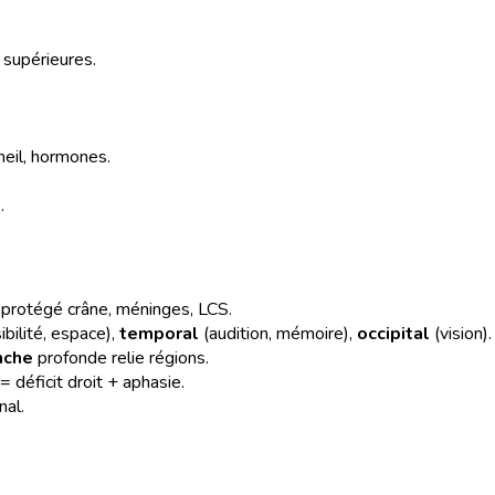
s supérieures.
meil, hormones.
.
, protégé crâne, méninges, LCS.
ibilité, espace),
temporal
(audition, mémoire),
occipital
(vision).
nche
profonde relie régions.
 déficit droit + aphasie.
nal.