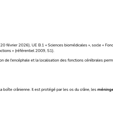
du 20 février 2026), UE B.1 « Sciences biomédicales », socle « F
ctions » (référentiel 2009, S1).
tion de l'encéphale et la localisation des fonctions cérébrales pe
boîte crânienne. Il est protégé par les os du crâne, les
méning