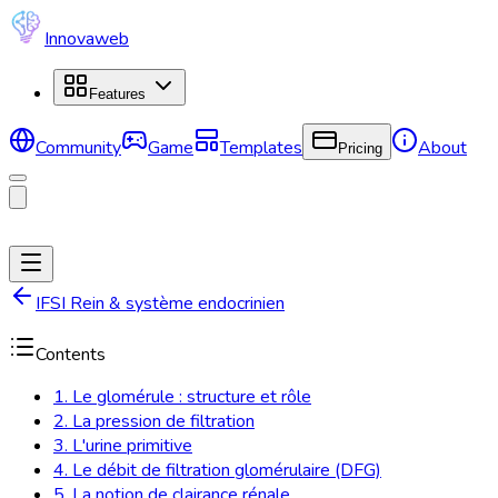
Innovaweb
Features
Community
Game
Templates
About
Pricing
IFSI Rein & système endocrinien
Contents
1. Le glomérule : structure et rôle
2. La pression de filtration
3. L'urine primitive
4. Le débit de filtration glomérulaire (DFG)
5. La notion de clairance rénale