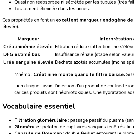
Quasi non réabsorbée ni sécrétée par les tubules (très faib
Totalement éliminée dans les urines.
Ces propriétés en font un
excellent marqueur endogène de l
élevée).
Marqueur
Interprétation
Créatininémie élevée
Filtration réduite (attention : ne s'é
DFG estimé bas
Insuffisance rénale (stade selon valeur
Urée sanguine élevée
Déchets azotés accumulés (moins spéci
Mnémo :
Créatinine monte quand le filtre baisse.
Si l
Lien clinique : avant l'injection d'un produit de contraste 
car ces produits sont néphrotoxiques. Une hydratation ada
Vocabulaire essentiel
Filtration glomérulaire
: passage passif du plasma (sans
Glomérule
: peloton de capillaires sanguins fenêtrés, lieu 
Capsule de Bowman
: double feuillet entourant le glomér