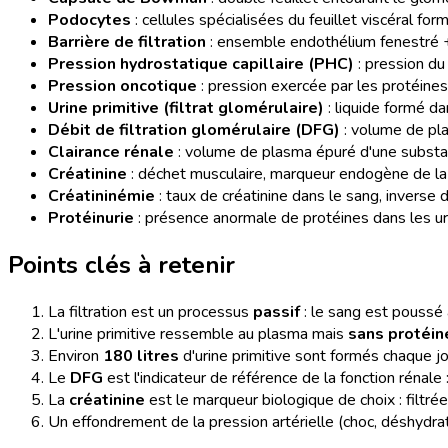
Podocytes
: cellules spécialisées du feuillet viscéral for
Barrière de filtration
: ensemble endothélium fenestré
Pression hydrostatique capillaire (PHC)
: pression du 
Pression oncotique
: pression exercée par les protéines 
Urine primitive (filtrat glomérulaire)
: liquide formé d
Débit de filtration glomérulaire (DFG)
: volume de pla
Clairance rénale
: volume de plasma épuré d'une substa
Créatinine
: déchet musculaire, marqueur endogène de la f
Créatininémie
: taux de créatinine dans le sang, invers
Protéinurie
: présence anormale de protéines dans les uri
Points clés à retenir
La filtration est un processus
passif
: le sang est poussé 
L'urine primitive ressemble au plasma mais
sans protéin
Environ
180 litres
d'urine primitive sont formés chaque jo
Le
DFG
est l'indicateur de référence de la fonction rénale
La
créatinine
est le marqueur biologique de choix : filtr
Un effondrement de la pression artérielle (choc, déshydra