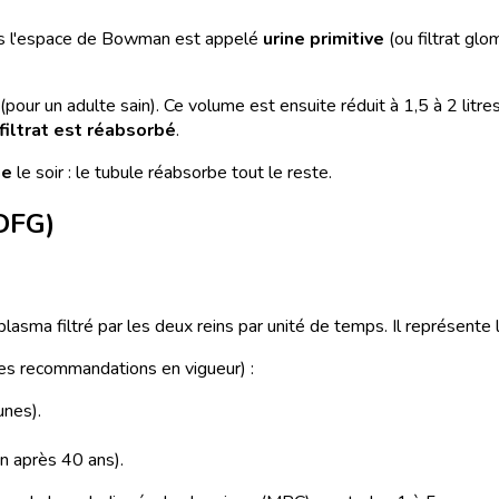
 dans l'espace de Bowman est appelé
urine primitive
(ou filtrat glo
(pour un adulte sain). Ce volume est ensuite réduit à 1,5 à 2 litres 
filtrat est réabsorbé
.
ne
le soir : le tubule réabsorbe tout le reste.
(DFG)
lasma filtré par les deux reins par unité de temps. Il représente l
 les recommandations en vigueur) :
nes).
n après 40 ans).