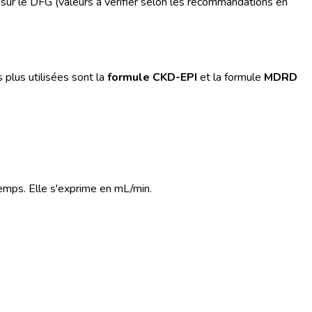
 sur le DFG (valeurs à vérifier selon les recommandations en
s plus utilisées sont la
formule CKD-EPI
et la formule
MDRD
emps. Elle s'exprime en mL/min.