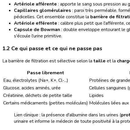
Artériole afférente
: apporte le sang sous pression au gl
Capillaires glomérulaires
: paroi très perméable, form
pédicelles. Cet ensemble constitue la
barrière de filtrat
Artériole efférente
: calibre plus petit que l'afférente, 
Capsule de Bowman
: double enveloppe entourant le glo
s'écoule l'urine primitive.
1.2 Ce qui passe et ce qui ne passe pas
La barrière de filtration est sélective selon la
taille
et la
charg
Passe librement
Eau, électrolytes (Na+, K+, Cl-...)
Protéines de grande 
Glucose, acides aminés, urée
Cellules sanguines (
Créatinine, déchets de petite taille
Lipides
Certains médicaments (petites molécules)
Molécules liées aux 
Lien clinique : la présence d'albumine dans les urines (
prot
urinaire et informe le médecin de toute positivité à la prot