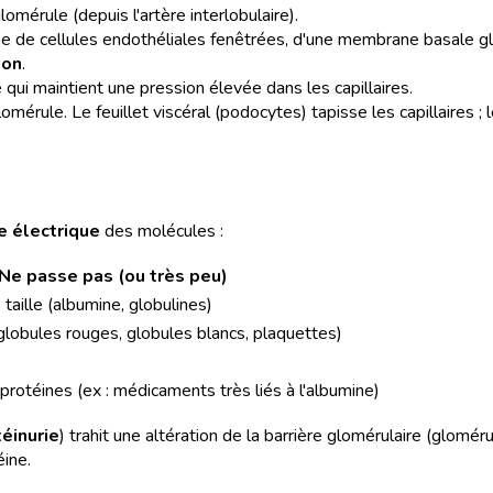
omérule (depuis l'artère interlobulaire).
ée de cellules endothéliales fenêtrées, d'une membrane basale gl
ion
.
ce qui maintient une pression élevée dans les capillaires.
mérule. Le feuillet viscéral (podocytes) tapisse les capillaires ;
e électrique
des molécules :
Ne passe pas (ou très peu)
taille (albumine, globulines)
globules rouges, globules blancs, plaquettes)
protéines (ex : médicaments très liés à l'albumine)
éinurie
) trahit une altération de la barrière glomérulaire (glomér
éine.