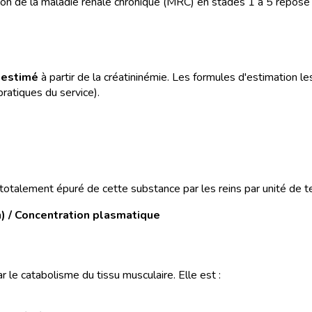
ation de la maladie rénale chronique (MRC) en stades 1 à 5 repose
s
estimé
à partir de la créatininémie. Les formules d'estimation le
pratiques du service).
otalement épuré de cette substance par les reins par unité de t
in) / Concentration plasmatique
 le catabolisme du tissu musculaire. Elle est :