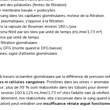
mant des pédicelles (fentes de filtration).
 + membrane basale + podocytes.
sang dans les capillaires glomérulaires, moteur de la filtration.
plasmatiques, s'oppose à la filtration.
ans la capsule de Bowman, environ 180 L/jour.
sma filtré par les reins par unité de temps (mL/min/1,73 m²).
nce par unité de temps.
iltration glomérulaire.
e du DFG (monte quand le DFG baisse).
nes, signe d'atteinte glomérulaire.
à travers la barrière glomérulaire par la différence de pression 
es ni cellules sanguines
. Protéines dans les urines = anomalie 
ur ; plus de 99 % sont réabsorbés dans les tubules pour donner 1,
 : environ 100 à 125 mL/min/1,73 m² chez l'adulte sain (à vérifier).
ée librement, non réabsorbée, elle s'accumule dans le sang quand 
tation) peut entraîner une
insuffisance rénale aiguë fonctionn