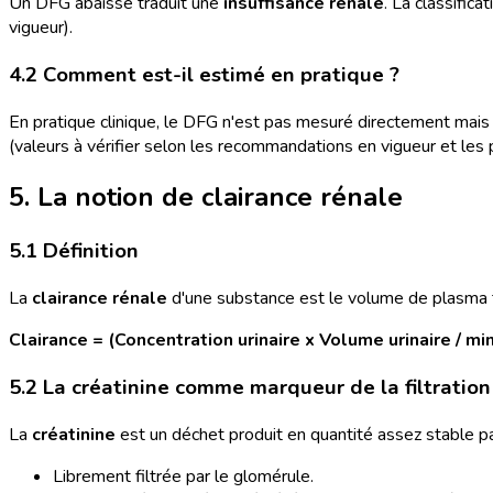
Un DFG abaissé traduit une
insuffisance rénale
. La classific
vigueur).
4.2 Comment est-il estimé en pratique ?
En pratique clinique, le DFG n'est pas mesuré directement mai
(valeurs à vérifier selon les recommandations en vigueur et les 
5. La notion de clairance rénale
5.1 Définition
La
clairance rénale
d'une substance est le volume de plasma t
Clairance = (Concentration urinaire x Volume urinaire / m
5.2 La créatinine comme marqueur de la filtration
La
créatinine
est un déchet produit en quantité assez stable par
Librement filtrée par le glomérule.