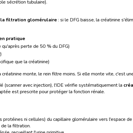
le sécrétion tubulaire).
a filtration glomérulaire
: si le DFG baisse, la créatinine s'él
 en pratique
lève qu'après perte de 50 % du DFG)
)
fique que la créatinine)
a créatinine monte, le rein filtre moins. Si elle monte vite, c'est u
iodé (scanner avec injection), l'IDE vérifie systématiquement la
créa
ptée est prescrite pour protéger la fonction rénale.
 protéines ni cellules) du capillaire glomérulaire vers l'espace 
de la filtration.
ule, recueillant l'urine primitive.